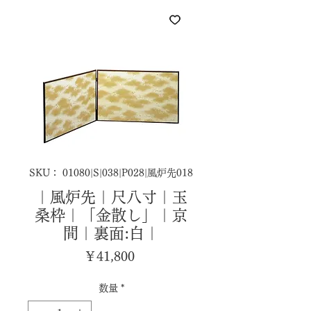
SKU： 01080|S|038|P028|風炉先018
｜風炉先｜尺八寸｜玉
桑枠｜「金散し」｜京
間｜裏面:白｜
価
￥41,800
格
数量
*