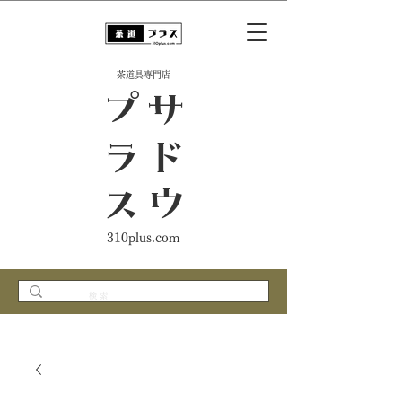
​茶道具専門店
ス
サ
ド
ウ
プ
ラ
310plus.com