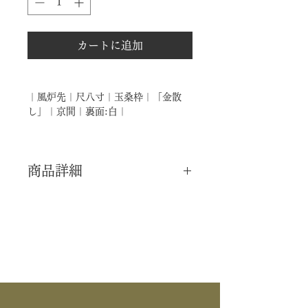
カートに追加
｜風炉先｜尺八寸｜玉桑枠｜「金散
し」｜京間｜裏面:白｜
商品詳細
｜分 類｜ 新品
｜カ テ｜ 風炉先
｜作 者｜ ―――
｜商 品｜ 玉桑枠 風炉先
｜裂 地｜ 金散し