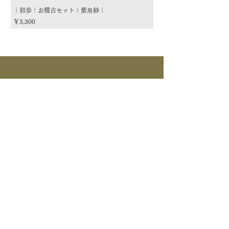
｜初歩｜お稽古セット｜紫帛紗｜
｜初歩｜お稽古セット｜朱
価格
価格
￥3,300
￥3,300
商品カテゴリー
茶道具
流派
季節
茶道具
> すべて > 茶碗 > 掛物 > 茶杓 > 茶入 >
釜道具
棗 > 香合 > 水指 > 菓子器 > 花入 > 蓋置
> 棚物 > 風炉先/屏風 > 皆具 > 建水 > 煙
>すべて > 炉釜 > 風炉釜 > 風炉｜紅鉢 > 炉
草盆関係 > 炭道具 > 茶箱関係 > 床飾｜莊道具