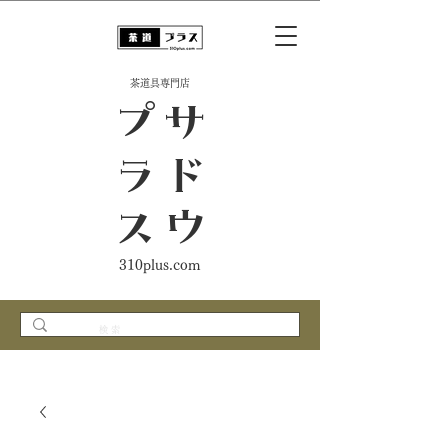
​茶道具専門店
ス
サ
ド
ウ
プ
ラ
310plus.com