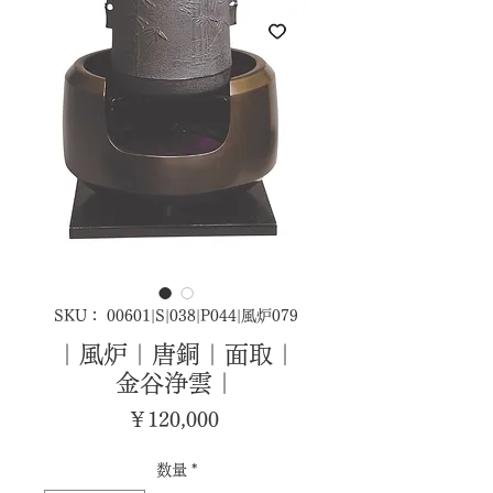
SKU： 00601|S|038|P044|風炉079
｜風炉｜唐銅｜面取｜
金谷浄雲｜
価
￥120,000
格
数量
*