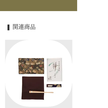
｜品 名｜ 唐銅
｜外 箱｜ 紙箱
｜季 節｜ 風炉
❚ 関連商品
｜歳 時｜ ―――
｜検 索｜ ―――