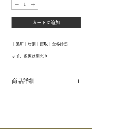
カートに追加
｜風炉｜唐銅｜面取｜金谷浄雲｜
※釜、敷板は別売り
商品詳細
｜分 類｜ 新品
｜カ テ｜ 釜道具 / 風炉
｜作 者｜ 金谷浄雲
｜商 品｜ 面取 風炉