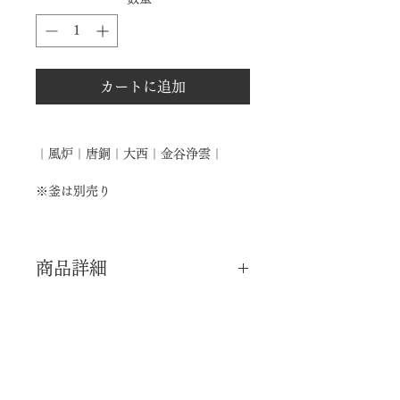
カートに追加
｜風炉｜唐銅｜大西｜金谷浄雲｜
※釜は別売り
商品詳細
｜分 類｜ 新品
｜カ テ｜ 釜道具 / 風炉
｜作 者｜ 金谷浄雲