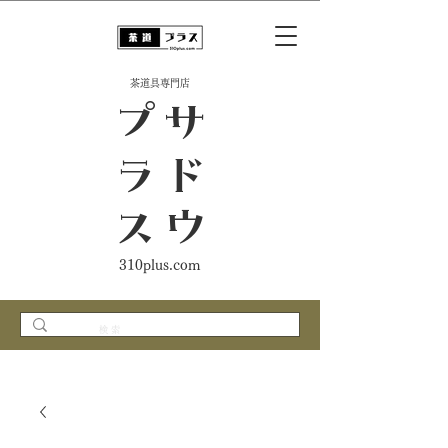
​茶道具専門店
ス
サ
ド
ウ
プ
ラ
310plus.com