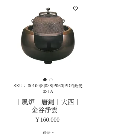
SKU： 00109|S|038|P060|PDF|政光
031A
｜風炉｜唐銅｜大西｜
金谷浄雲｜
価
￥160,000
格
数量
*