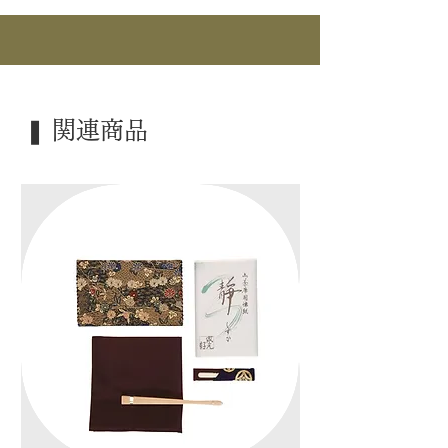
｜商 品｜ 風炉
｜品 名｜ 唐銅 大西
｜外 箱｜ 桐箱
｜季 節｜ 風炉
❚ 関連商品
｜歳 時｜ ―――
｜検 索｜ ―――