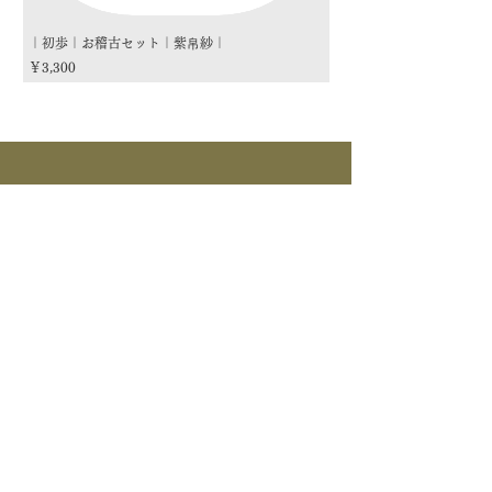
｜初歩｜お稽古セット｜紫帛紗｜
｜初歩｜お稽古セット｜朱
価格
価格
￥3,300
￥3,300
商品カテゴリー
茶道具
流派
季節
茶道具
> すべて > 茶碗 > 掛物 > 茶杓 > 茶入 >
釜道具
棗 > 香合 > 水指 > 菓子器 > 花入 > 蓋置
> 棚物 > 風炉先/屏風 > 皆具 > 建水 > 煙