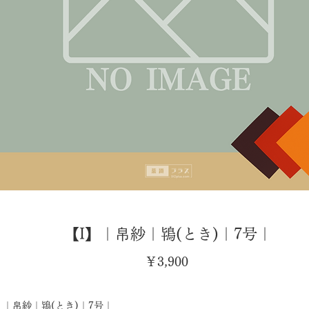
【I】｜帛紗｜鴇(とき)｜7号｜
価
￥3,900
格
｜帛紗｜鴇(とき)｜7号｜