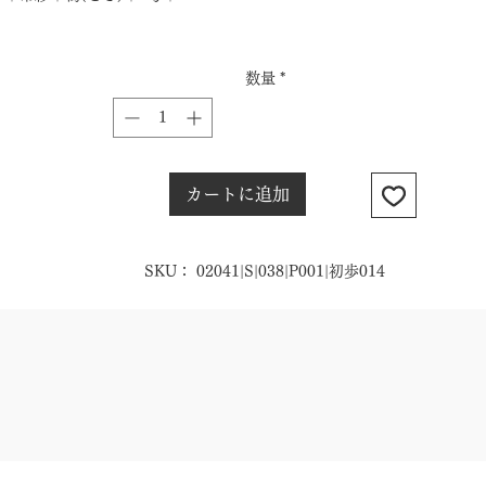
数量
*
カートに追加
SKU： 02041|S|038|P001|初歩014