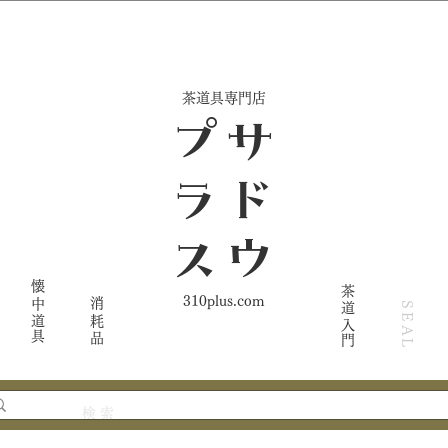
​茶道具専門店
ス
サ
ド
ウ
プ
ラ
懐中道具
茶道入門
310plus.com
消耗品
SEAL