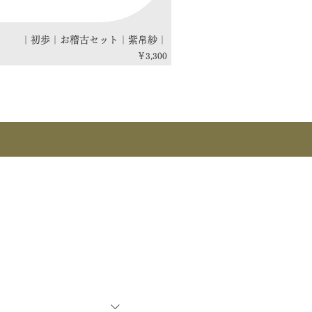
｜初歩｜お稽古セット｜紫帛紗｜
価格
￥3,300