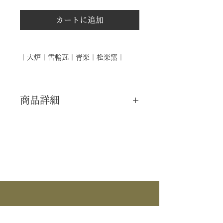
カートに追加
｜大炉｜雪輪瓦｜青楽｜松楽窯｜
商品詳細
｜分 類｜ 新品
｜カ テ｜ 釜道具 / 大炉
｜作 者｜ 松楽窯
｜商 品｜ 雪輪瓦
｜品 名｜ 青楽
｜外 箱｜ 紙箱