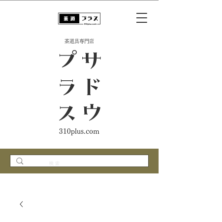
​茶道具専門店
ス
サ
ド
ウ
プ
ラ
310plus.com