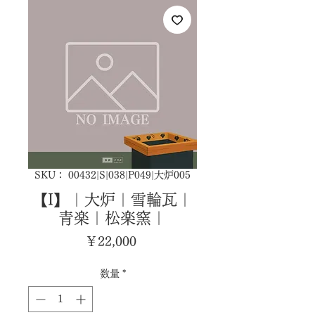
SKU： 00432|S|038|P049|大炉005
【I】｜大炉｜雪輪瓦｜
青楽｜松楽窯｜
価
￥22,000
格
数量
*