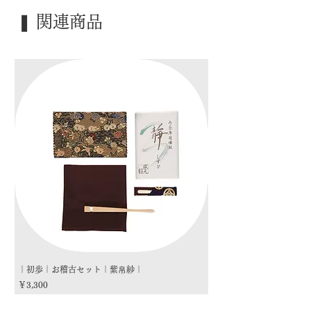
｜季 節｜ ―――
❚ 関連商品
｜歳 時｜ ―――
｜検 索｜ ―――
｜初歩｜お稽古セット｜紫帛紗｜
｜初歩｜お稽古セット｜朱
価格
価格
￥3,300
￥3,300