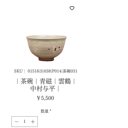
SKU： 01516|S|038|P014|茶碗031
｜茶碗｜青磁｜雲鶴｜
中村与平｜
価
￥5,500
格
数量
*