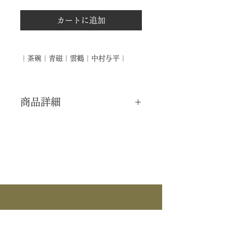
カートに追加
｜茶碗｜青磁｜雲鶴｜中村与平｜
商品詳細
｜分 類｜ 新品
｜カ テ｜ 茶碗
｜作 者｜ 中村与平
｜商 品｜ 茶碗
｜景 色｜ 青磁 雲鶴
｜外 箱｜ 化粧箱