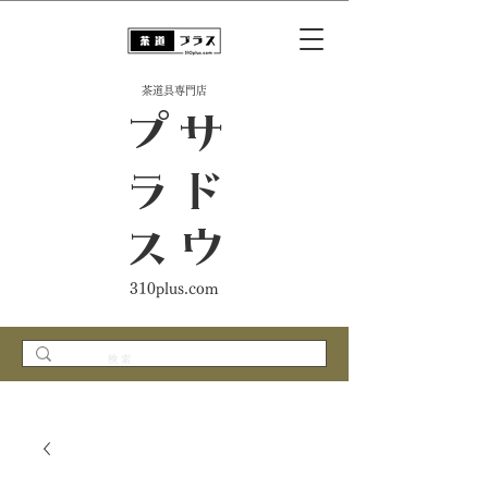
​茶道具専門店
ス
サ
ド
ウ
プ
ラ
310plus.com