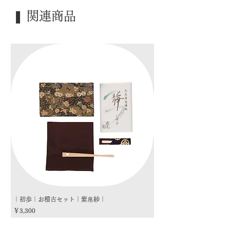
｜季 節｜ ―――
❚ 関連商品
｜歳 時｜ ―――
｜検 索｜ ―――
｜初歩｜お稽古セット｜紫帛紗｜
｜初歩｜お稽古セット｜朱
価格
価格
￥3,300
￥3,300