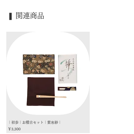
｜外 箱｜ 化粧箱
｜季 節｜ ―――
❚ 関連商品
｜歳 時｜ ―――
｜検 索｜ ―――
｜初歩｜お稽古セット｜紫帛紗｜
｜初歩｜お稽古セット｜朱
価格
価格
￥3,300
￥3,300