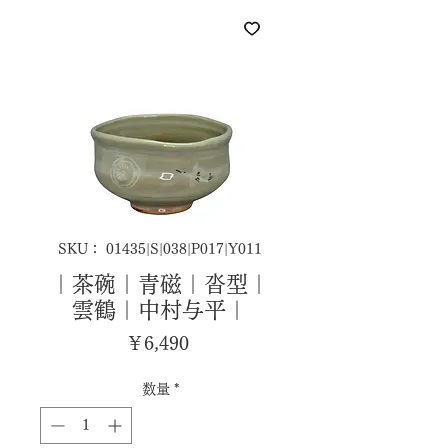
SKU： 01435|S|038|P017|Y011
｜茶碗｜青磁｜沓型｜
雲鶴｜中村与平｜
価
￥6,490
格
数量
*