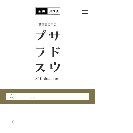
​茶道具専門店
ス
サ
ド
ウ
プ
ラ
310plus.com