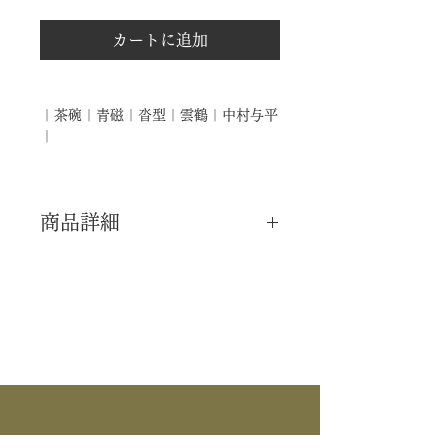
カートに追加
｜茶碗｜青磁｜沓型｜雲鶴｜中村与平
｜
商品詳細
｜分 類｜ 新品
｜カ テ｜ 茶碗
｜作 者｜ 中村与平
｜商 品｜ 茶碗
｜景 色｜ 青磁 沓型 雲鶴