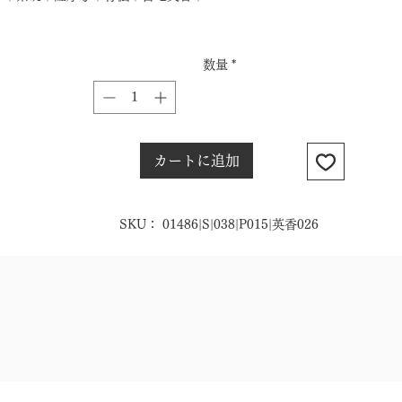
数量
*
カートに追加
SKU： 01486|S|038|P015|英香026