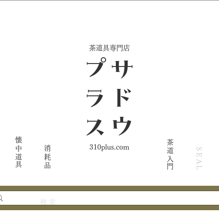
​茶道具専門店
ス
サ
ド
ウ
プ
ラ
懐中道具
茶道入門
310plus.com
消耗品
SEAL