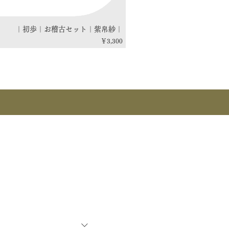
｜初歩｜お稽古セット｜紫帛紗｜
価格
￥3,300