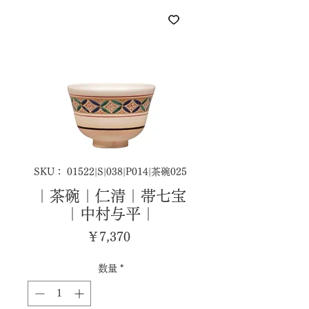
SKU： 01522|S|038|P014|茶碗025
｜茶碗｜仁清｜帯七宝
｜中村与平｜
価
￥7,370
格
数量
*