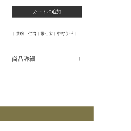
カートに追加
｜茶碗｜仁清｜帯七宝｜中村与平｜
商品詳細
｜分 類｜ 新品
｜カ テ｜ 茶碗
｜作 者｜ 中村与平
｜商 品｜ 仁清写 茶碗
｜景 色｜ 帯七宝
｜外 箱｜ 化粧箱