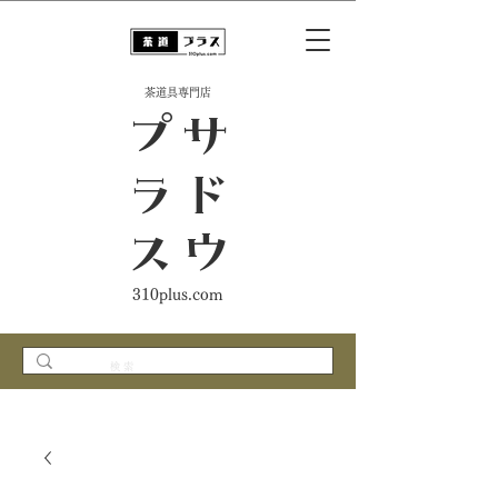
​茶道具専門店
ス
サ
ド
ウ
プ
ラ
310plus.com