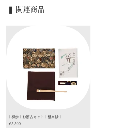
｜季 節｜ ―――
❚ 関連商品
｜歳 時｜ ―――
｜検 索｜ ―――
｜初歩｜お稽古セット｜紫帛紗｜
｜初歩｜お稽古セット｜朱
価格
価格
￥3,300
￥3,300