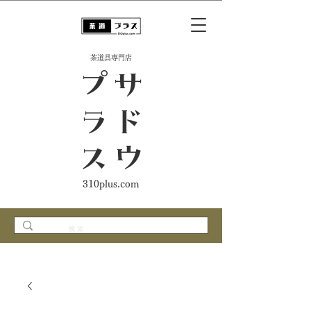
​茶道具専門店
ス
サ
ド
ウ
プ
ラ
310plus.com