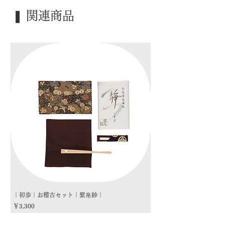
｜季 節｜ ―――
❚ 関連商品
｜歳 時｜ ―――
｜検 索｜ ―――
｜初歩｜お稽古セット｜紫帛紗｜
｜初歩｜お稽古セット｜朱
価格
価格
￥3,300
￥3,300