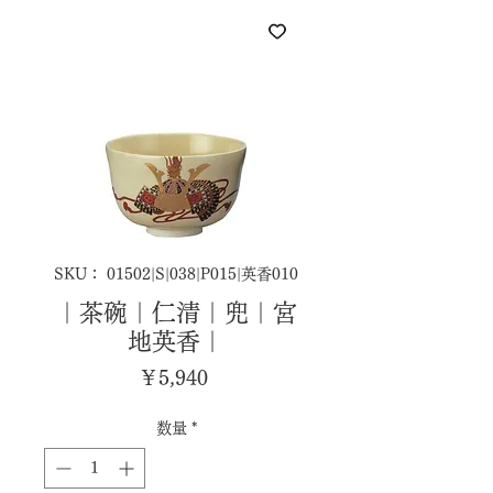
SKU： 01502|S|038|P015|英香010
｜茶碗｜仁清｜兜｜宮
地英香｜
価
￥5,940
格
数量
*