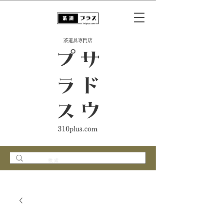
​茶道具専門店
ス
サ
ド
ウ
プ
ラ
310plus.com