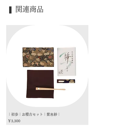
｜季 節｜ ―――
❚ 関連商品
｜歳 時｜ ―――
｜検 索｜ ―――
｜初歩｜お稽古セット｜紫帛紗｜
｜初歩｜お稽古セット｜朱
価格
価格
￥3,300
￥3,300