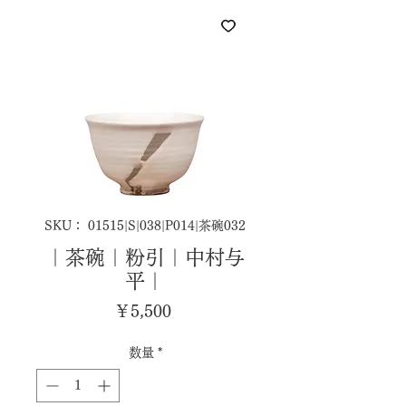
SKU： 01515|S|038|P014|茶碗032
｜茶碗｜粉引｜中村与
平｜
価
￥5,500
格
数量
*