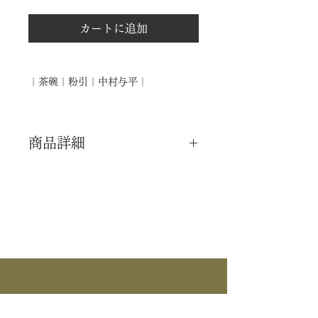
カートに追加
｜茶碗｜粉引｜中村与平｜
商品詳細
｜分 類｜ 新品
｜カ テ｜ 茶碗
｜作 者｜ 中村与平
｜商 品｜ 茶碗
｜景 色｜ 粉引
｜外 箱｜ 化粧箱