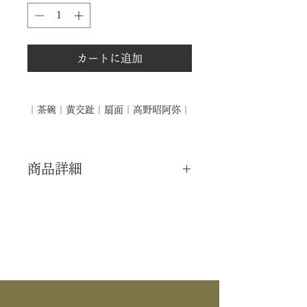
カートに追加
｜茶碗｜黄交趾｜扇面｜高野昭阿弥｜
商品詳細
｜分 類｜ 新品
｜カ テ｜ 茶碗
｜作 者｜ 高野昭阿弥
｜商 品｜ 茶碗
｜景 色｜ 黄交趾 扇面