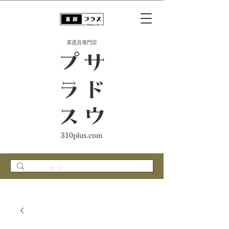
​茶道具専門店
ス
サ
ド
ウ
プ
ラ
310plus.com