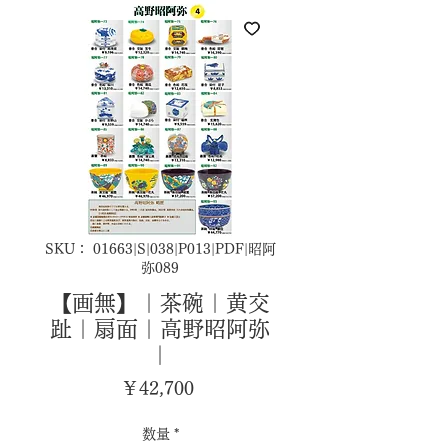
SKU： 01663|S|038|P013|PDF|昭阿
弥089
【画無】｜茶碗｜黄交
趾｜扇面｜高野昭阿弥
｜
価
￥42,700
格
数量
*