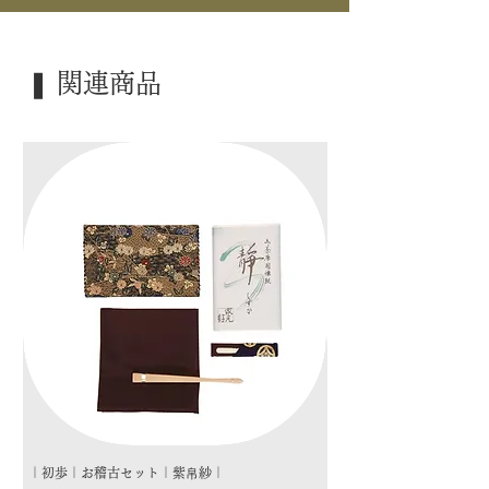
｜外 箱｜ 木箱
｜季 節｜ ―――
❚ 関連商品
｜歳 時｜ ―――
｜検 索｜ ―――
｜初歩｜お稽古セット｜紫帛紗｜
｜初歩｜お稽古セット｜朱