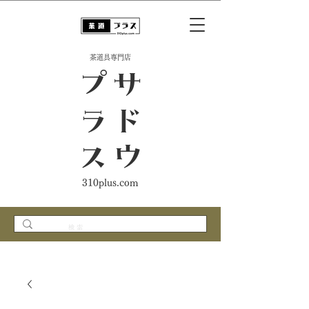
​茶道具専門店
ス
サ
ド
ウ
プ
ラ
310plus.com