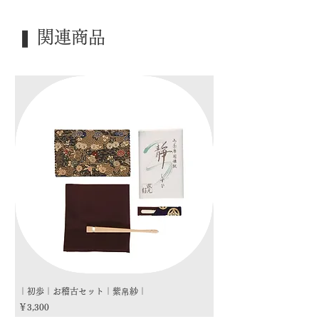
｜外 箱｜ 桐箱
｜季 節｜ ―――
❚ 関連商品
｜歳 時｜ ―――
｜検 索｜ ―――
｜初歩｜お稽古セット｜紫帛紗｜
｜初歩｜お稽古セット｜朱
価格
価格
￥3,300
￥3,300