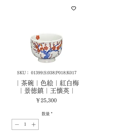
SKU： 01399|S|038|P018|K017
｜茶碗｜色絵｜紅白梅
｜景徳鎮｜王懐英｜
価
￥25,300
格
数量
*