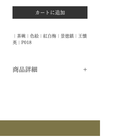
カートに追加
｜茶碗｜色絵｜紅白梅｜景徳鎮｜王懐
英｜P018
商品詳細
｜分 類｜ 新品
｜カ テ｜ 茶碗
｜作 者｜ 王懐英
｜商 品｜ 景徳鎮写 茶碗
｜景 色｜ 色絵 紅白梅