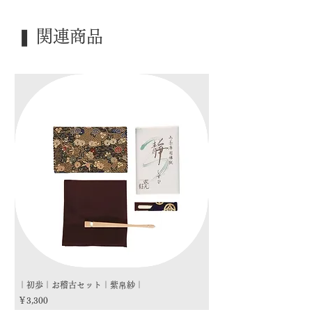
｜外 箱｜ 化粧箱
｜季 節｜ ―――
❚ 関連商品
｜歳 時｜ ―――
｜検 索｜ ―――
｜初歩｜お稽古セット｜紫帛紗｜
｜初歩｜お稽古セット｜朱
価格
価格
￥3,300
￥3,300