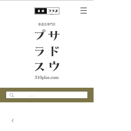
​茶道具専門店
ス
サ
ド
ウ
プ
ラ
310plus.com