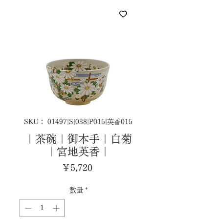
SKU： 01497|S|038|P015|英香015
｜茶碗｜御本手｜白菊
｜宮地英香｜
価
￥5,720
格
数量
*