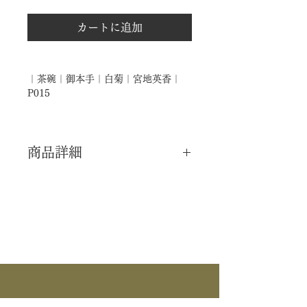
カートに追加
｜茶碗｜御本手｜白菊｜宮地英香｜
P015
商品詳細
｜分 類｜ 新品
｜カ テ｜ 茶碗
｜作 者｜ 宮地英香
｜商 品｜ 茶碗
｜景 色｜ 御本手 白菊