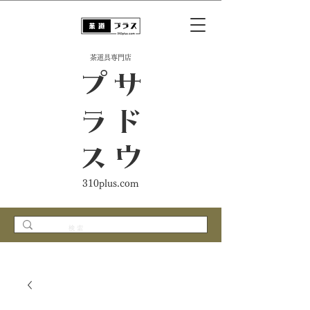
​茶道具専門店
ス
サ
ド
ウ
プ
ラ
310plus.com