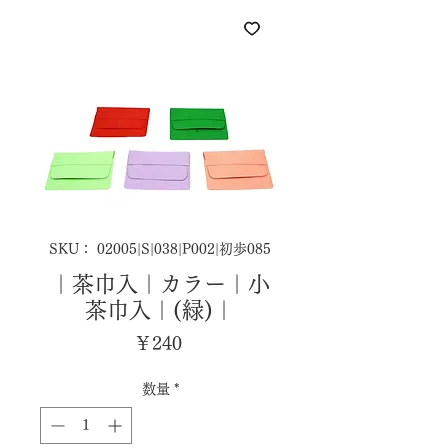
SKU： 02005|S|038|P002|初歩085
｜茶巾入｜カラー｜小
茶巾入｜(緑)｜
価
￥240
格
数量
*