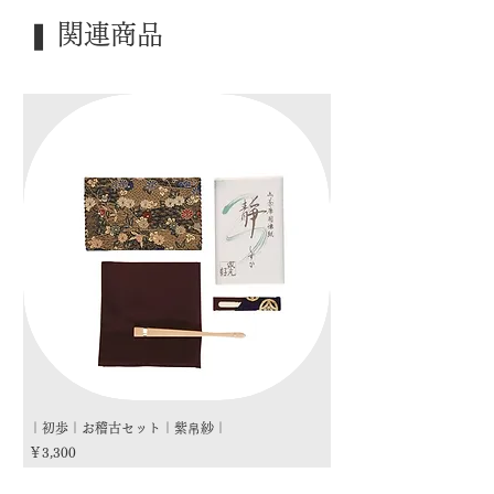
｜季 節｜ ―――
❚ 関連商品
｜歳 時｜ ―――
｜検 索｜ ―――
｜初歩｜お稽古セット｜紫帛紗｜
｜初歩｜お稽古セット｜朱
価格
価格
￥3,300
￥3,300