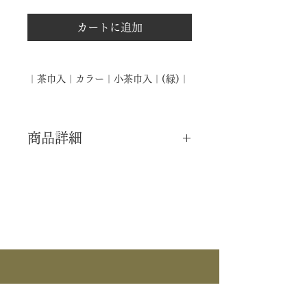
カートに追加
｜茶巾入｜カラー｜小茶巾入｜(緑)｜
商品詳細
｜分 類｜ 新品
｜カ テ｜ 懐中道具
｜作 者｜ ―――
｜商 品｜ カラー 茶巾入
｜景 色｜ 緑
｜外 箱｜ ―――