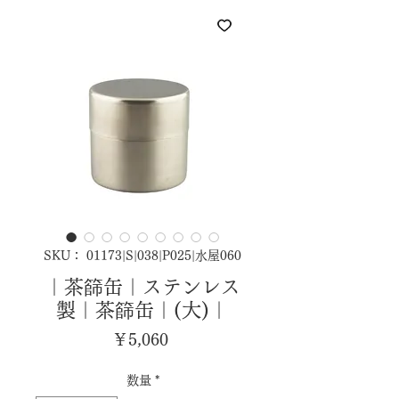
SKU： 01173|S|038|P025|水屋060
｜茶篩缶｜ステンレス
製｜茶篩缶｜(大)｜
価
￥5,060
格
数量
*