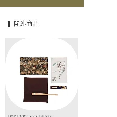
｜寸 法｜ Φ8.7cm×H8.5cm
｜外 箱｜ 化粧箱
❚ 関連商品
｜季 節｜ ―――
｜歳 時｜ ―――
｜検 索｜ ―――
｜初歩｜お稽古セット｜紫帛紗｜
｜初歩｜お稽古セット｜朱