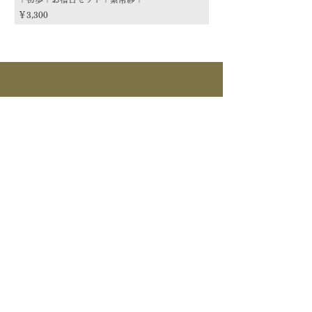
価格
価格
￥3,300
￥3,300
商品カテゴリー
茶道具
流派
季節
茶道具
> すべて > 茶碗 > 掛物 > 茶杓 > 茶入 >
釜道具
棗 > 香合 > 水指 > 菓子器 > 花入 > 蓋置
> 棚物 > 風炉先/屏風 > 皆具 > 建水 > 煙
>すべて > 炉釜 > 風炉釜 > 風炉｜紅鉢 > 炉
草盆関係 > 炭道具 > 茶箱関係 > 床飾｜莊道具
茶事道具
縁 > 鉄瓶 >電気炭｜電熱釜 > 他釜道具
> 建築関係 > 他茶道具