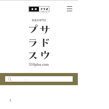
​茶道具専門店
ス
サ
ド
ウ
プ
ラ
310plus.com