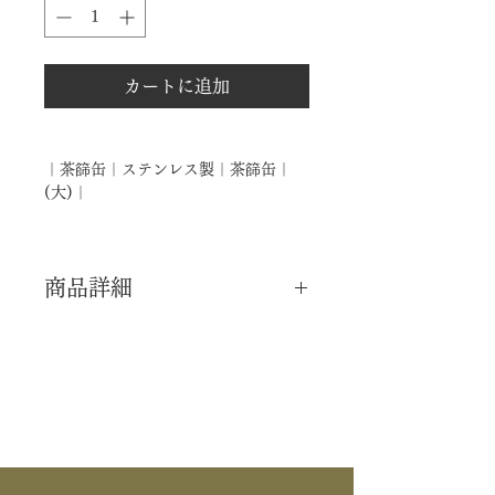
カートに追加
｜茶篩缶｜ステンレス製｜茶篩缶｜
(大)｜
商品詳細
｜分 類｜ 新品
｜カ テ｜ 水屋道具 / 抹茶
｜作 者｜ ―――
｜商 品｜ 茶篩缶 (大)
｜材 ｜ ステンレス製