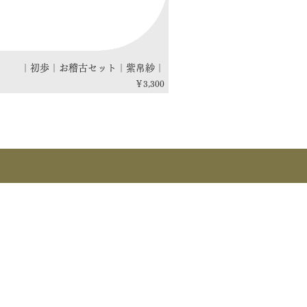
｜初歩｜お稽古セット｜紫帛紗｜
価格
￥3,300