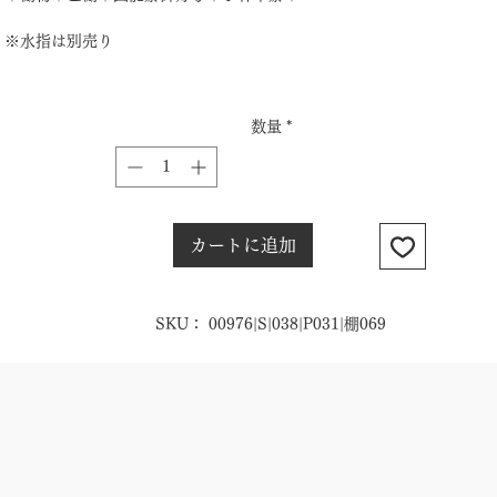
※水指は別売り
数量
*
カートに追加
SKU： 00976|S|038|P031|棚069