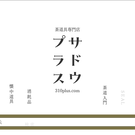
​茶道具専門店
ス
サ
ド
ウ
プ
ラ
懐中道具
茶道入門
310plus.com
消耗品
SEAL