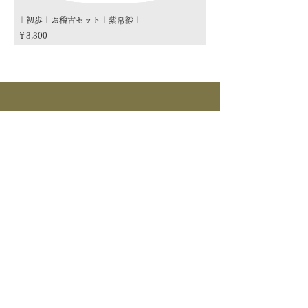
｜初歩｜お稽古セット｜紫帛紗｜
｜初歩｜お稽古セット｜朱
価格
価格
￥3,300
￥3,300
商品カテゴリー
茶道具
流派
季節
茶道具
> すべて > 茶碗 > 掛物 > 茶杓 > 茶入 >
釜道具
棗 > 香合 > 水指 > 菓子器 > 花入 > 蓋置
> 棚物 > 風炉先/屏風 > 皆具 > 建水 > 煙
>すべて > 炉釜 > 風炉釜 > 風炉｜紅鉢 > 炉