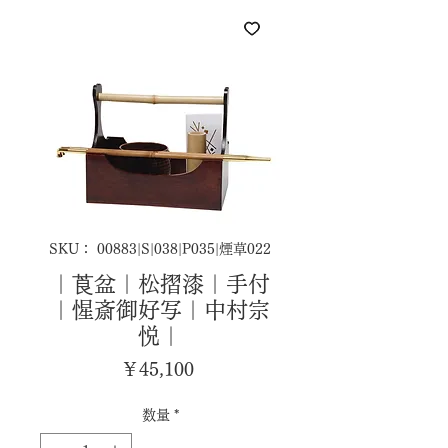
SKU： 00883|S|038|P035|煙草022
｜莨盆｜松摺漆｜手付
｜惺斎御好写｜中村宗
悦｜
価
￥45,100
格
数量
*