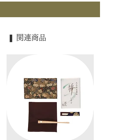
斎敬翁宗左 / 1863―1937
｜作 者｜ 中村宗悦
｜商 品｜ 御好写 / 莨盆
｜塗 ｜ 松摺漆
❚ 関連商品
｜景 色｜ 手付
｜寸 法｜ 17㎝×26.3cm×H9.6cm
｜外 箱｜ 化粧箱
｜季 節｜ ―――
｜歳 時｜ ―――
｜検 索｜ ―――