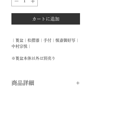
カートに追加
｜莨盆｜松摺漆｜手付｜惺斎御好写｜
中村宗悦｜
※莨盆本体以外は別売り
商品詳細
｜分 類｜ 新品
｜カ テ｜ 莨盆 / 煙草盆
｜流 派｜ 表千家 ―不審庵―
｜御 好｜ 表千家十二代御家元 / 惺