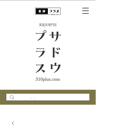
​茶道具専門店
ス
サ
ド
ウ
プ
ラ
310plus.com