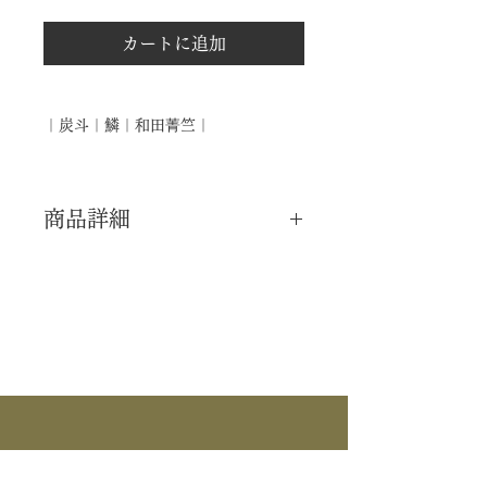
カートに追加
｜炭斗｜鱗｜和田菁竺｜
商品詳細
｜分 類｜ 新品
｜カ テ｜ 炭道具
｜作 者｜ 和田菁竺
｜商 品｜ 炭斗
｜品 名｜ 鱗
｜寸 法｜ Φ24cm×H13cm