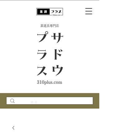
​茶道具専門店
ス
サ
ド
ウ
プ
ラ
310plus.com