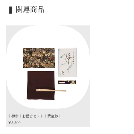
｜外 箱｜ 桐箱
❚ 関連商品
｜季 節｜ ―――
｜歳 時｜ ―――
｜検 索｜ ―――
｜初歩｜お稽古セット｜紫帛紗｜
｜初歩｜お稽古セット｜朱
価格
価格
￥3,300
￥3,300