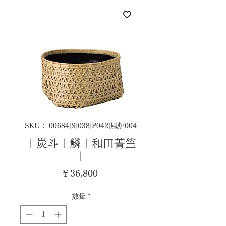
SKU： 00684|S|038|P042|風炉004
｜炭斗｜鱗｜和田菁竺
｜
価
￥36,800
格
数量
*