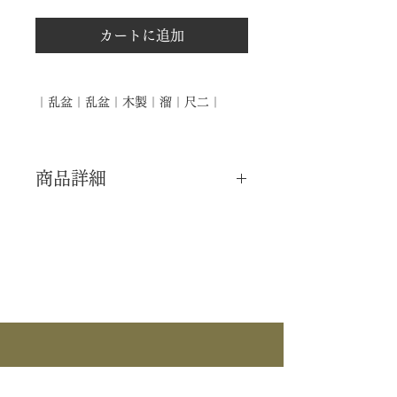
カートに追加
｜乱盆｜乱盆｜木製｜溜｜尺二｜
商品詳細
｜分 類｜ 新品
｜カ テ｜ 盆
｜流 派｜ 表千家 ―不審庵―
｜作 者｜ ―――
｜商 品｜ 乱盆
｜材 ｜ 木製