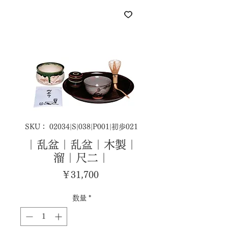
SKU： 02034|S|038|P001|初歩021
｜乱盆｜乱盆｜木製｜
溜｜尺二｜
価
￥31,700
格
数量
*