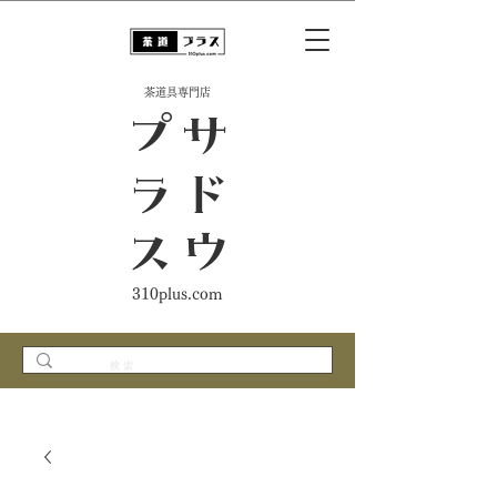
​茶道具専門店
ス
サ
ド
ウ
プ
ラ
310plus.com