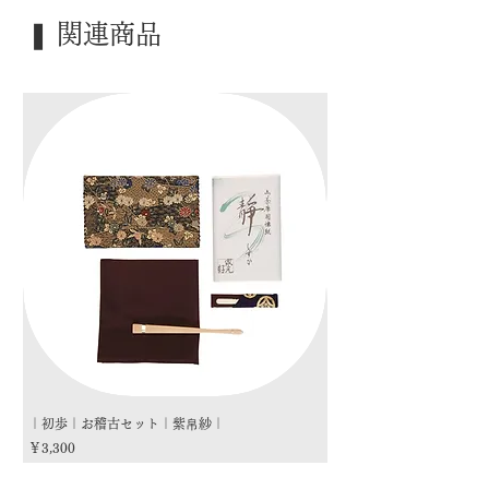
｜塗 ｜ 溜塗
❚ 関連商品
｜寸 法｜ 尺二
｜外 箱｜ 化粧箱
｜季 節｜ ―――
｜歳 時｜ ―――
｜検 索｜ ―――
｜初歩｜お稽古セット｜紫帛紗｜
｜初歩｜お稽古セット｜朱
価格
価格
￥3,300
￥3,300