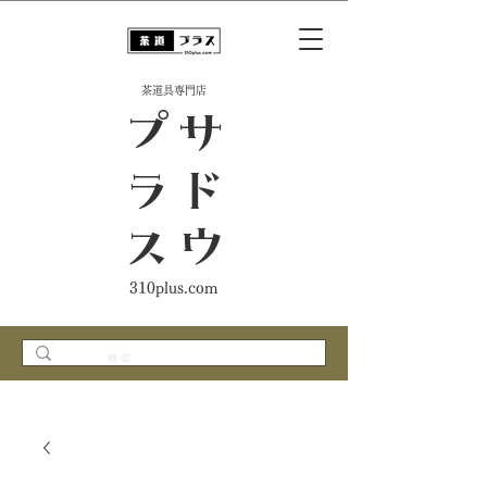
​茶道具専門店
ス
サ
ド
ウ
プ
ラ
310plus.com