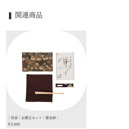
約10.3cm)
｜外 箱｜ 紙箱
❚ 関連商品
｜季 節｜ ―――
｜歳 時｜ ―――
｜検 索｜ ―――
｜初歩｜お稽古セット｜紫帛紗｜
｜初歩｜お稽古セット｜朱
価格
価格
￥3,300
￥3,300