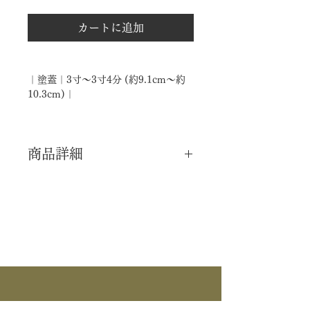
カートに追加
｜塗蓋｜3寸～3寸4分 (約9.1cm～約
10.3cm)｜
商品詳細
｜分 類｜ 新品
｜カ テ｜ 水指
｜作 者｜ ―――
｜商 品｜ 塗蓋
｜寸 法｜ 3寸～3寸4分 (約9.1cm～