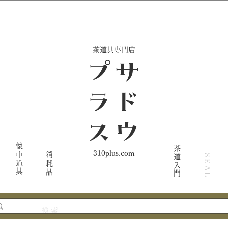
​茶道具専門店
ス
サ
ド
ウ
プ
ラ
懐中道具
茶道入門
310plus.com
消耗品
SEAL