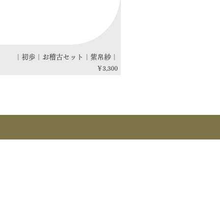
｜初歩｜お稽古セット｜紫帛紗｜
価格
￥3,300