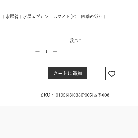
格
｜水屋着｜水屋エプロン｜ホワイト(F)｜四季の彩り｜
数量
*
カートに追加
SKU： 01936|S|038|P005|四季008