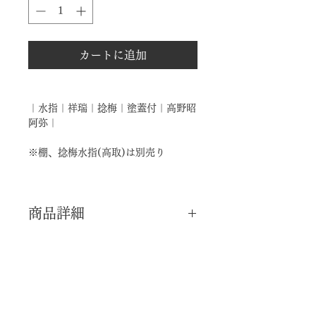
カートに追加
｜水指｜祥瑞｜捻梅｜塗蓋付｜高野昭
阿弥｜
※棚、捻梅水指(高取)は別売り
商品詳細
｜分 類｜ 新品
｜カ テ｜ 水指
｜作 者｜ 高野昭阿弥