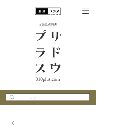
​茶道具専門店
ス
サ
ド
ウ
プ
ラ
310plus.com