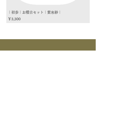
｜初歩｜お稽古セット｜紫帛紗｜
｜初歩｜お稽古セット｜朱
価格
価格
￥3,300
￥3,300
商品カテゴリー
茶道具
流派
季節
茶道具
> すべて > 茶碗 > 掛物 > 茶杓 > 茶入 >
釜道具
棗 > 香合 > 水指 > 菓子器 > 花入 > 蓋置
> 棚物 > 風炉先/屏風 > 皆具 > 建水 > 煙