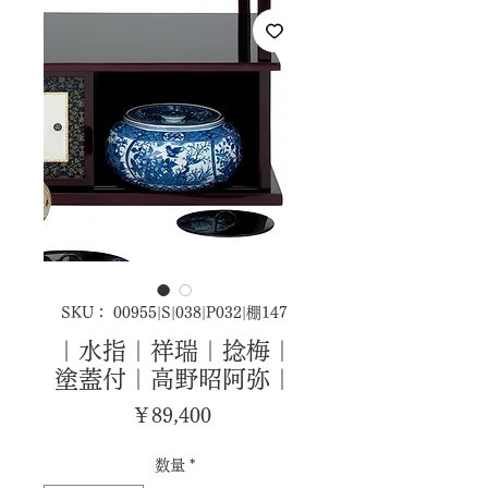
SKU： 00955|S|038|P032|棚147
｜水指｜祥瑞｜捻梅｜
塗蓋付｜高野昭阿弥｜
価
￥89,400
格
数量
*