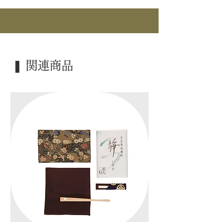
｜商 品｜ 水指
｜品 名｜ 祥瑞
｜景 色｜ 捻梅
｜外 箱｜ 塗蓋付
｜外 箱｜ 桐箱
❚ 関連商品
｜季 節｜ ―――
｜歳 時｜ ―――
｜検 索｜ ―――