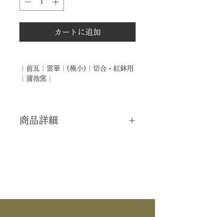
カートに追加
｜前瓦｜雲華｜(極小)｜切合・紅鉢用
｜蒲池窯｜
商品詳細
｜分 類｜ 新品
｜カ テ｜ 釜道具
｜作 者｜ 浦池窯
｜商 品｜ 前瓦
｜品 名｜ 雲華 (極小)