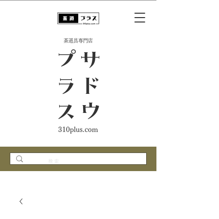
​茶道具専門店
ス
サ
ド
ウ
プ
ラ
310plus.com