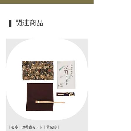
｜仕 様｜ 切合・紅鉢用
｜寸 法｜ 横9.6cm×縦6.1cm
｜外 箱｜ 紙箱
❚ 関連商品
｜季 節｜ 風炉
｜歳 時｜ ―――
｜検 索｜ ―――
｜初歩｜お稽古セット｜紫帛紗｜
｜初歩｜お稽古セット｜朱