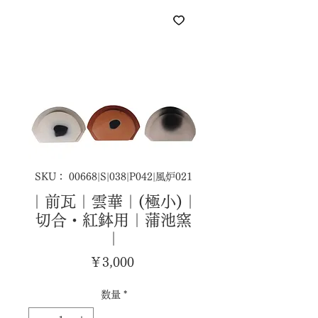
SKU： 00668|S|038|P042|風炉021
｜前瓦｜雲華｜(極小)｜
切合・紅鉢用｜蒲池窯
｜
価
￥3,000
格
数量
*