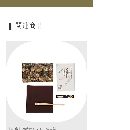
｜景 色｜ 都鳥
｜外 箱｜ 木箱
❚ 関連商品
｜季 節｜ 炉
｜歳 時｜ ―――
｜検 索｜ ―――
｜初歩｜お稽古セット｜紫帛紗｜
｜初歩｜お稽古セット｜朱