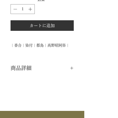
カートに追加
｜香合｜染付｜都鳥｜高野昭阿弥｜
商品詳細
｜分 類｜ 新品
｜カ テ｜ 香合
｜作 者｜ 高野昭阿弥
｜商 品｜ 香合
｜品 名｜ 染付