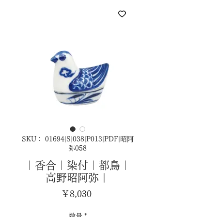
SKU： 01694|S|038|P013|PDF|昭阿
弥058
｜香合｜染付｜都鳥｜
高野昭阿弥｜
価
￥8,030
格
数量
*