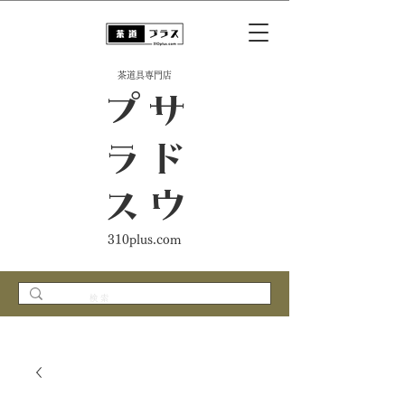
​茶道具専門店
ス
サ
ド
ウ
プ
ラ
310plus.com