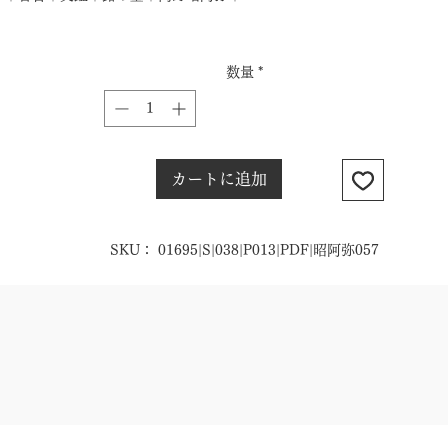
数量
*
カートに追加
SKU： 01695|S|038|P013|PDF|昭阿弥057