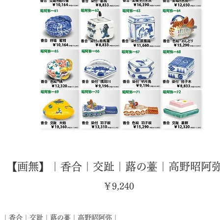
【画無】｜香合｜交趾｜蕗の薹｜高野昭阿
価
￥9,240
格
｜香合｜交趾｜蕗の薹｜高野昭阿弥｜