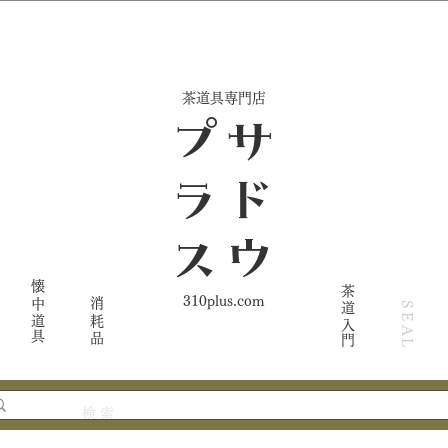
​茶道具専門店
ス
サ
ド
ウ
プ
ラ
懐中道具
茶道入門
310plus.com
消耗品
SEAL