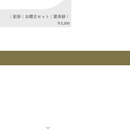
｜初歩｜お稽古セット｜紫帛紗｜
価格
￥3,300