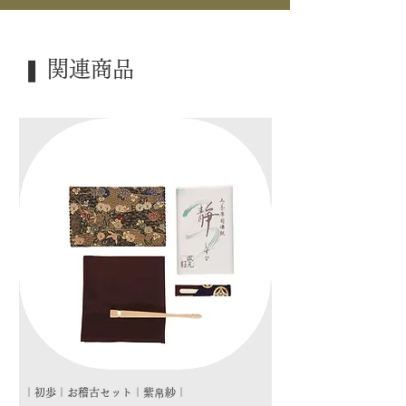
｜景 色｜ 蒲公英
｜外 箱｜ 木箱
❚ 関連商品
｜季 節｜ 炉
｜歳 時｜ ―――
｜検 索｜ ―――
｜初歩｜お稽古セット｜紫帛紗｜
｜初歩｜お稽古セット｜朱