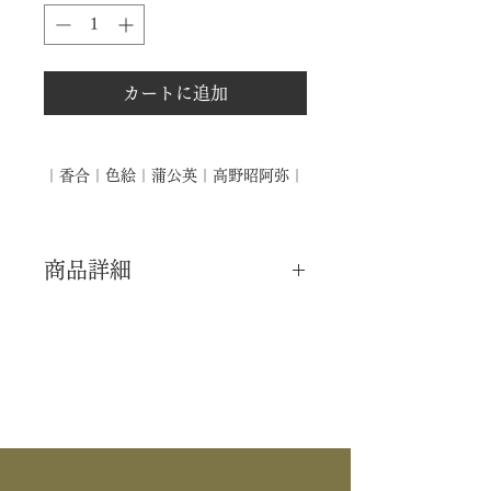
カートに追加
｜香合｜色絵｜蒲公英｜高野昭阿弥｜
商品詳細
｜分 類｜ 新品
｜カ テ｜ 香合
｜作 者｜ 高野昭阿弥
｜商 品｜ 香合
｜品 名｜ 色絵