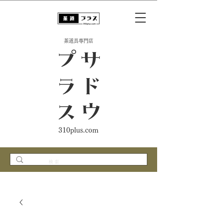
​茶道具専門店
ス
サ
ド
ウ
プ
ラ
310plus.com