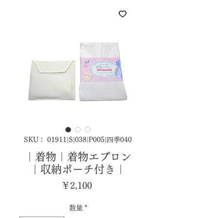
SKU： 01911|S|038|P005|四季040
｜着物｜着物エプロン
｜収納ポーチ付き｜
価
￥2,100
格
数量
*