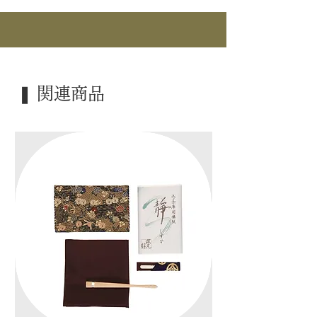
｜商 品｜ 着物エプロン
｜裂 地｜ ブラック
｜付 属｜ 収納ポーチ付き
｜素 材｜ ポリエステル100%
｜寸 法｜ 長さ85cm / 裾幅37cm /
❚ 関連商品
紐長さ22.5cm
｜外 箱｜ ―――
｜季 節｜ ―――
｜歳 時｜ ―――
｜検 索｜ ―――