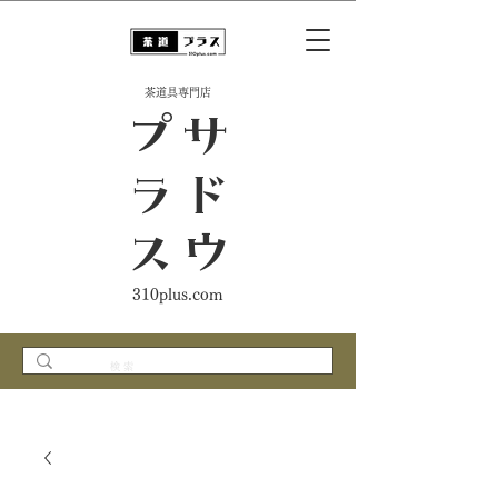
​茶道具専門店
ス
サ
ド
ウ
プ
ラ
310plus.com