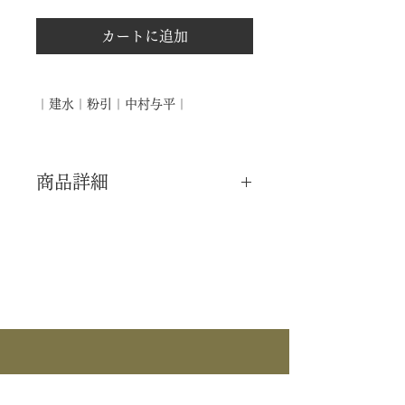
カートに追加
｜建水｜粉引｜中村与平｜
商品詳細
｜分 類｜ 新品
｜カ テ｜ 建水
｜作 者｜ 中村与平
｜商 品｜ 粉引 建水
｜外 箱｜ 紙箱