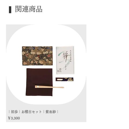
｜季 節｜ ―――
｜歳 時｜ ―――
❚ 関連商品
｜検 索｜ ―――
｜初歩｜お稽古セット｜紫帛紗｜
｜初歩｜お稽古セット｜朱
価格
価格
￥3,300
￥3,300