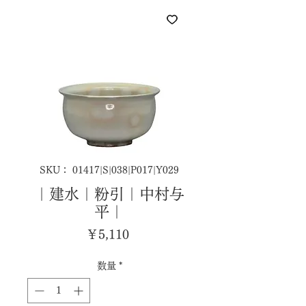
SKU： 01417|S|038|P017|Y029
｜建水｜粉引｜中村与
平｜
価
￥5,110
格
数量
*