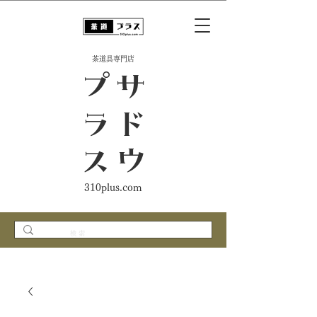
​茶道具専門店
ス
サ
ド
ウ
プ
ラ
310plus.com