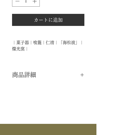
カートに追加
｜菓子器｜喰籠｜仁清｜「海松波」｜
燦光窯｜
商品詳細
｜分 類｜ 新品
｜カ テ｜ 菓子器 / 喰籠
｜流 派｜ 表千家 ―不審庵―
｜作 者｜ 燦光窯