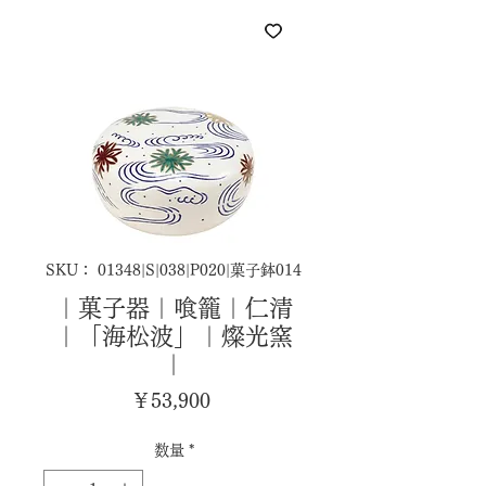
SKU： 01348|S|038|P020|菓子鉢014
｜菓子器｜喰籠｜仁清
｜「海松波」｜燦光窯
｜
価
￥53,900
格
数量
*