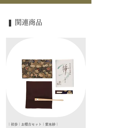
｜商 品｜ 野々村仁清写 喰籠
｜景 色｜ 海松貝
｜寸 法｜ Φ20.5㎝×H11cm
❚ 関連商品
｜外 箱｜ 桐箱
｜季 節｜ ―――
｜歳 時｜ ―――
｜検 索｜ ―――
｜初歩｜お稽古セット｜紫帛紗｜
｜初歩｜お稽古セット｜朱