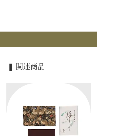
｜分 類｜ 新品 / 限定商品
｜カ テ｜ 釜道具 / 炉釜
｜作 者｜ 菊池政光
｜商 品｜ 羽付 真形釜
｜景 色｜ 浜松地紋
｜外 箱｜ 桐箱
｜季 節｜ 炉
❚ 関連商品
｜歳 時｜ ―――
｜検 索｜ ―――