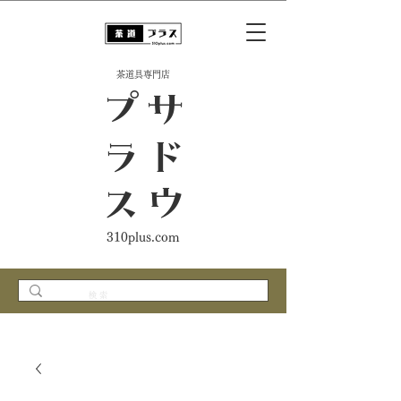
​茶道具専門店
ス
サ
ド
ウ
プ
ラ
310plus.com