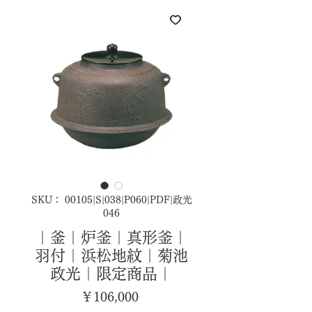
SKU： 00105|S|038|P060|PDF|政光
046
｜釜｜炉釜｜真形釜｜
羽付｜浜松地紋｜菊池
政光｜限定商品｜
価
￥106,000