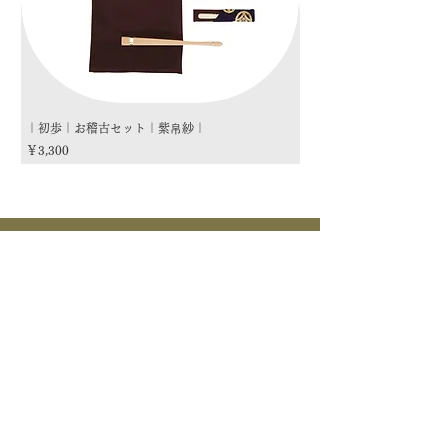
｜初歩｜お稽古セット｜紫帛紗｜
｜初歩｜お稽古セット｜朱
価格
価格
￥3,300
￥3,300
商品カテゴリー
茶道具
流派
季節
茶道具