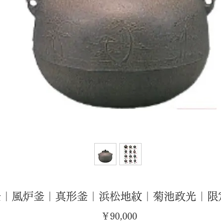
釜｜風炉釜｜真形釜｜浜松地紋｜菊池政光｜限
価
￥90,000