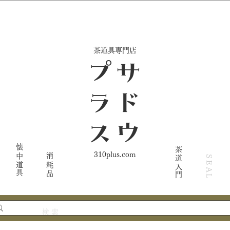
​茶道具専門店
ス
サ
ド
ウ
プ
ラ
懐中道具
茶道入門
310plus.com
消耗品
SEAL