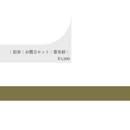
｜初歩｜お稽古セット｜紫帛紗｜
価格
￥3,300