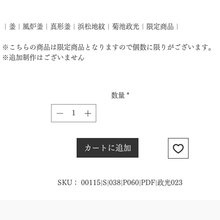
格
｜釜｜風炉釜｜真形釜｜浜松地紋｜菊池政光｜限定商品｜
※こちらの商品は限定商品となりますので個数に限りがございます。
※追加制作はございません
数量
*
カートに追加
SKU： 00115|S|038|P060|PDF|政光023