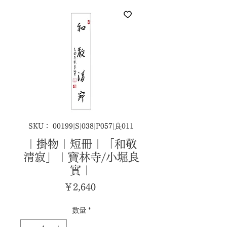
SKU： 00199|S|038|P057|良011
｜掛物｜短冊｜「和敬
清寂」｜寶林寺/小堀良
實｜
価
￥2,640
格
数量
*