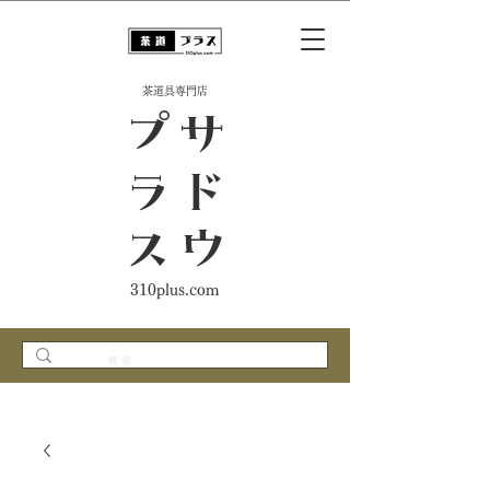
​茶道具専門店
ス
サ
ド
ウ
プ
ラ
310plus.com