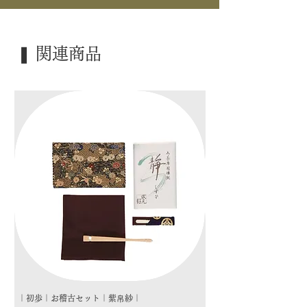
｜品 名｜ 「和敬清寂」
｜外 箱｜ たとう紙
❚ 関連商品
｜季 節｜ ―――
｜歳 時｜ ―――
｜検 索｜ ―――
｜初歩｜お稽古セット｜紫帛紗｜
｜初歩｜お稽古セット｜朱