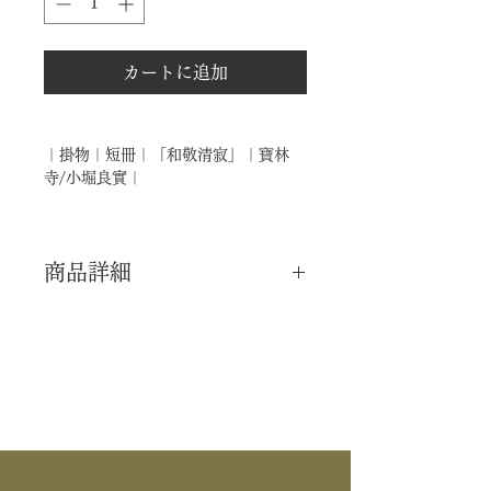
カートに追加
｜掛物｜短冊｜「和敬清寂」｜寶林
寺/小堀良實｜
商品詳細
｜分 類｜ 新品
｜カ テ｜ 掛物 / 短冊
｜寺 院｜ 臨済宗大徳寺派 / 寶林寺
｜書 付｜ 小堀良實 師
｜商 品｜ 短冊