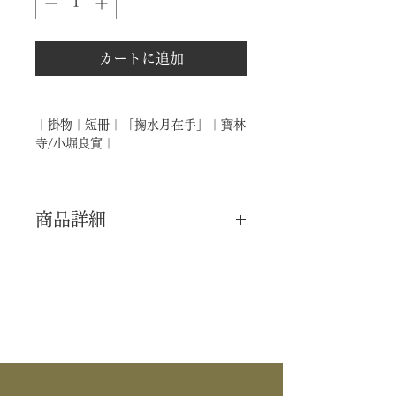
カートに追加
｜掛物｜短冊｜「掬水月在手」｜寶林
寺/小堀良實｜
商品詳細
｜分 類｜ 新品
｜カ テ｜ 掛物 / 短冊
｜寺 院｜ 臨済宗大徳寺派 / 寶林寺
｜書 付｜ 小堀良實 師
｜商 品｜ 短冊