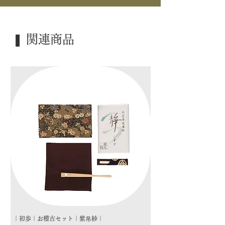
｜品 名｜ 「掬水月在手」
｜外 箱｜ たとう紙
❚ 関連商品
｜季 節｜ ―――
｜歳 時｜ ―――
｜検 索｜ ―――
｜初歩｜お稽古セット｜紫帛紗｜
｜初歩｜お稽古セット｜朱