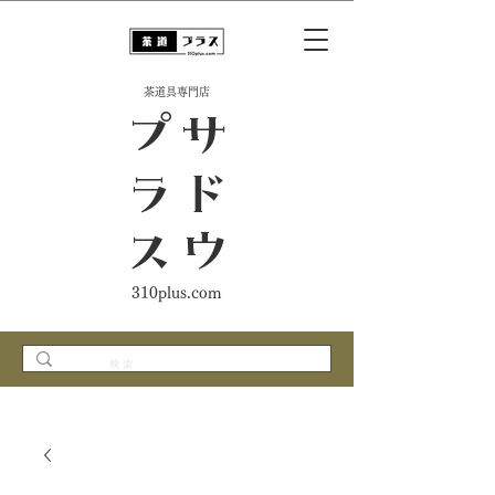
​茶道具専門店
ス
サ
ド
ウ
プ
ラ
310plus.com