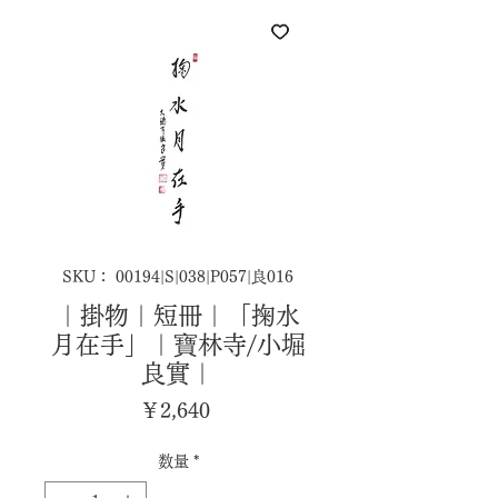
SKU： 00194|S|038|P057|良016
｜掛物｜短冊｜「掬水
月在手」｜寶林寺/小堀
良實｜
価
￥2,640
格
数量
*