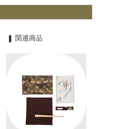
｜商 品｜ 祥瑞 皆具
｜品 名｜ 赤絵 砂金袋
｜外 箱｜ 桐箱
｜季 節｜ ―――
❚ 関連商品
｜歳 時｜ ―――
｜検 索｜ ―――