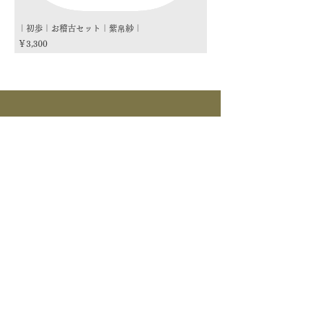
｜初歩｜お稽古セット｜紫帛紗｜
｜初歩｜お稽古セット｜朱
価格
価格
￥3,300
￥3,300
商品カテゴリー
茶道具
流派
季節
茶道具
> すべて > 茶碗 > 掛物 > 茶杓 > 茶入 >
釜道具
棗 > 香合 > 水指 > 菓子器 > 花入 > 蓋置
> 棚物 > 風炉先/屏風 > 皆具 > 建水 > 煙