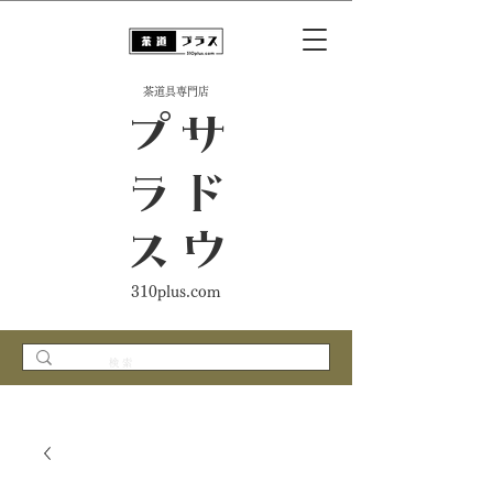
​茶道具専門店
ス
サ
ド
ウ
プ
ラ
310plus.com