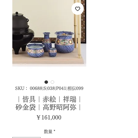
SKU： 00688|S|038|P041|相伝099
｜皆具｜赤絵｜祥瑞｜
砂金袋｜高野昭阿弥｜
価
￥161,000
格
数量
*