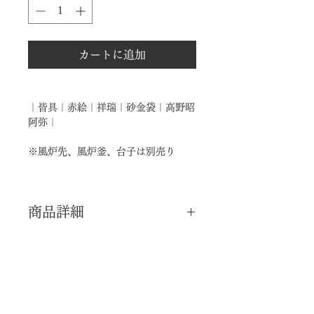
カートに追加
｜皆具｜赤絵｜祥瑞｜砂金袋｜高野昭
阿弥｜
※風炉先、風炉釜、台子は別売り
商品詳細
｜分 類｜ 新品
｜カ テ｜ 皆具
｜作 者｜ 高野昭阿弥