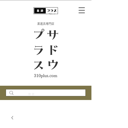
​茶道具専門店
ス
サ
ド
ウ
プ
ラ
310plus.com