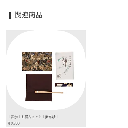
｜寸 法｜ Φ8㎝×H8.7cm
｜外 箱｜ 紙箱
❚ 関連商品
｜季 節｜ ―――
｜歳 時｜ ―――
｜検 索｜ ―――
｜初歩｜お稽古セット｜紫帛紗｜
｜初歩｜お稽古セット｜朱
価格
価格
￥3,300
￥3,300