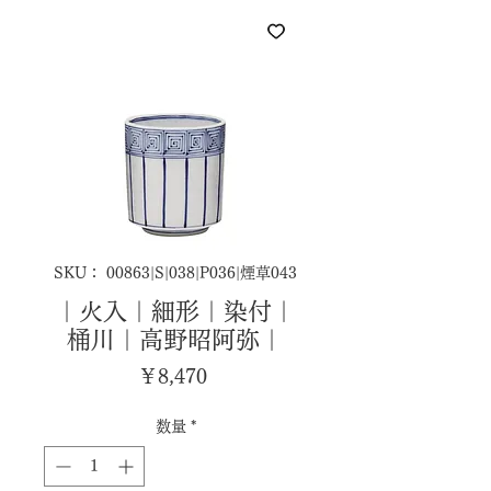
SKU： 00863|S|038|P036|煙草043
｜火入｜細形｜染付｜
桶川｜高野昭阿弥｜
価
￥8,470
格
数量
*