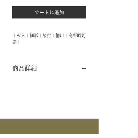
カートに追加
｜火入｜細形｜染付｜桶川｜高野昭阿
弥｜
商品詳細
｜分 類｜ 新品
｜カ テ｜ 煙草盆 / 莨盆 / 火入
｜作 者｜ 高野昭阿弥
｜商 品｜ 火入
｜品 名｜ 細形 染付
｜景 色｜ 桶川