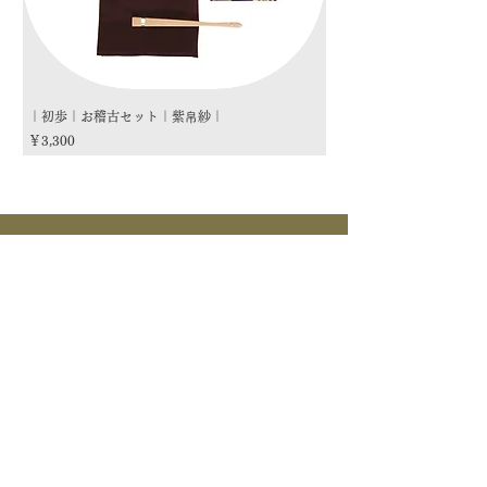
｜初歩｜お稽古セット｜紫帛紗｜
｜初歩｜お稽古セット｜朱
価格
価格
￥3,300
￥3,300
商品カテゴリー
茶道具
流派
季節
茶道具