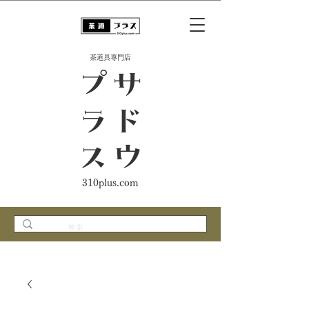
​茶道具専門店
ス
サ
ド
ウ
プ
ラ
310plus.com