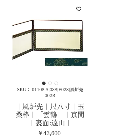
SKU： 01108|S|038|P028|風炉先
002B
｜風炉先｜尺八寸｜玉
桑枠｜「雲鶴」｜京間
｜裏面:遠山｜
価
￥43,600