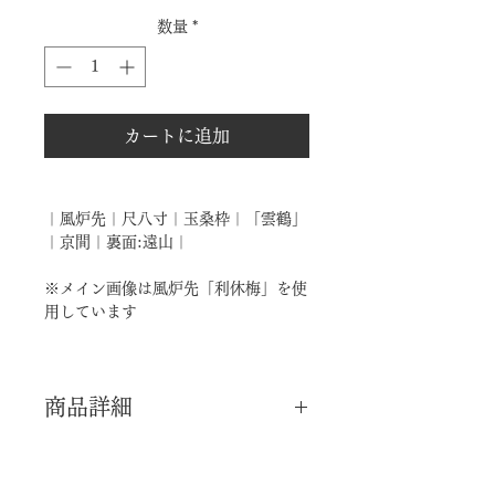
格
数量
*
カートに追加
｜風炉先｜尺八寸｜玉桑枠｜「雲鶴」
｜京間｜裏面:遠山｜
※メイン画像は風炉先「利休梅」を使
用しています
商品詳細
｜分 類｜ 新品