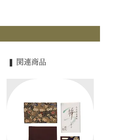
｜カ テ｜ 風炉先
｜作 者｜ ―――
｜商 品｜ 玉桑枠 風炉先
｜裂 地｜ 雲鶴
｜裏 面｜ 遠山
｜寸 法｜ 尺八寸 / 京間
｜外 箱｜ 紙箱
❚ 関連商品
｜季 節｜ ―――
｜歳 時｜ ―――
｜検 索｜ ―――