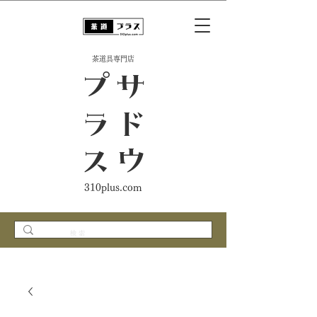
​茶道具専門店
ス
サ
ド
ウ
プ
ラ
310plus.com