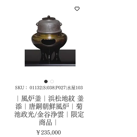
SKU： 01132|S|038|P027|水屋103
｜風炉釜｜浜松地紋 釜
添｜唐銅朝鮮風炉｜菊
池政光/金谷浄雲｜限定
商品｜
価
￥235,000