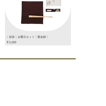
｜初歩｜お稽古セット｜紫帛紗｜
｜初歩｜お稽古セット｜朱
価格
価格
￥3,300
￥3,300
商品カテゴリー
茶道具
流派
季節