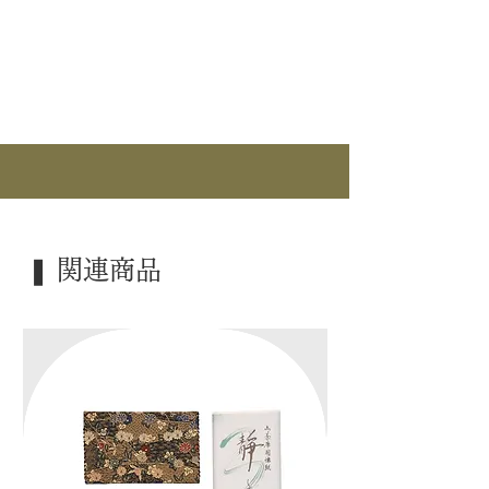
｜分 類｜ 新品 / 限定商品
｜カ テ｜ 釜道具 / 風炉釜
｜作 者｜ 釜：菊池政光
｜作 者｜ 風炉：金谷浄雲
｜釜 ｜ 浜松地紋釜
｜風 炉｜ 唐銅朝鮮風炉
｜外 箱｜ 桐箱
❚ 関連商品
｜季 節｜ 風炉
｜歳 時｜ ―――
｜検 索｜ ―――