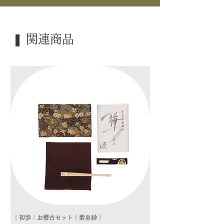
｜商 品｜ 茶杓
｜品 名｜ 銘 「和敬」
❚ 関連商品
｜外 箱｜ 桐箱
｜季 節｜ ―――
｜歳 時｜ ―――
｜検 索｜ ―――
｜初歩｜お稽古セット｜紫帛紗｜
｜初歩｜お稽古セット｜朱