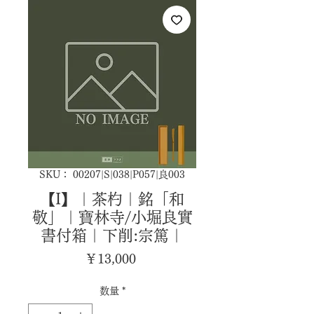
SKU： 00207|S|038|P057|良003
【I】｜茶杓｜銘「和
敬」｜寶林寺/小堀良實
書付箱｜下削:宗篤｜
価
￥13,000
格
数量
*