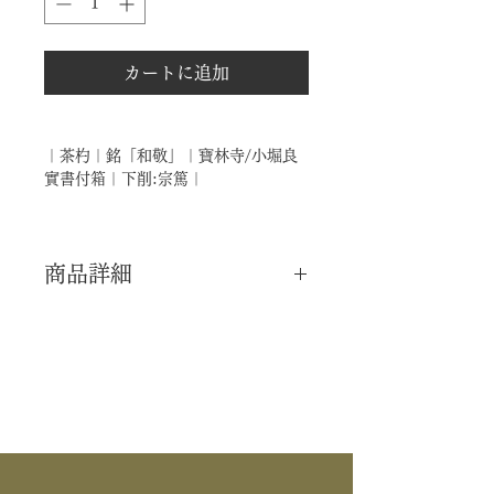
カートに追加
｜茶杓｜銘「和敬」｜寶林寺/小堀良
實書付箱｜下削:宗篤｜
商品詳細
｜分 類｜ 新品
｜カ テ｜ 茶杓
｜寺 院｜ 臨済宗大徳寺派 / 寶林寺
｜書 付｜ 小堀良實 師
｜下 削｜ 宗篤