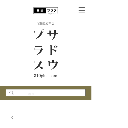
​茶道具専門店
ス
サ
ド
ウ
プ
ラ
310plus.com