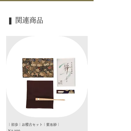
｜外 箱｜ ―――
｜季 節｜ ―――
❚ 関連商品
｜歳 時｜ ―――
｜検 索｜ ―――
｜初歩｜お稽古セット｜紫帛紗｜
｜初歩｜お稽古セット｜朱
価格
価格