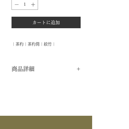
カートに追加
｜茶杓｜茶杓筒｜絞竹｜
商品詳細
｜分 類｜ 新品
｜カ テ｜ 茶杓
｜作 者｜ ―――
｜商 品｜ 茶杓筒
｜材 ｜ 絞竹