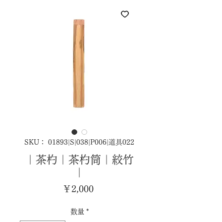
SKU： 01893|S|038|P006|道具022
｜茶杓｜茶杓筒｜絞竹
｜
価
￥2,000
格
数量
*