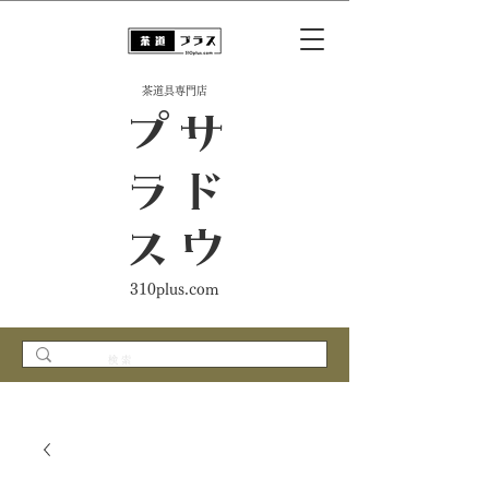
​茶道具専門店
ス
サ
ド
ウ
プ
ラ
310plus.com