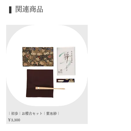
｜外 箱｜ ―――
❚ 関連商品
｜季 節｜ ―――
｜歳 時｜ ―――
｜検 索｜ ―――
｜初歩｜お稽古セット｜紫帛紗｜
｜初歩｜お稽古セット｜朱
価格
価格
￥3,300
￥3,300