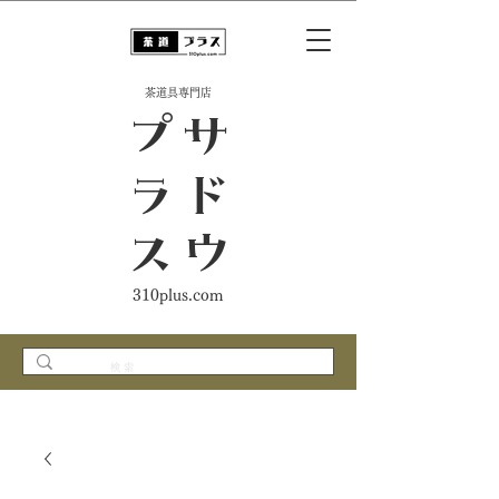
​茶道具専門店
ス
サ
ド
ウ
プ
ラ
310plus.com