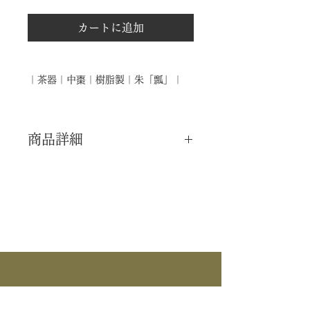
カートに追加
｜茶器｜中棗｜樹脂製｜朱「瓢」｜
商品詳細
｜分 類｜ 新品
｜カ テ｜ 茶器 / 棗
｜作 者｜ ―――
｜商 品｜ 中棗
｜材 ｜ 樹脂製
｜蒔 絵｜ 朱 瓢