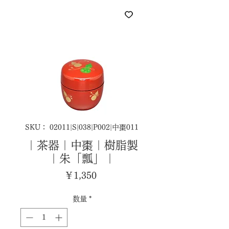
SKU： 02011|S|038|P002|中棗011
｜茶器｜中棗｜樹脂製
｜朱「瓢」｜
価
￥1,350
格
数量
*