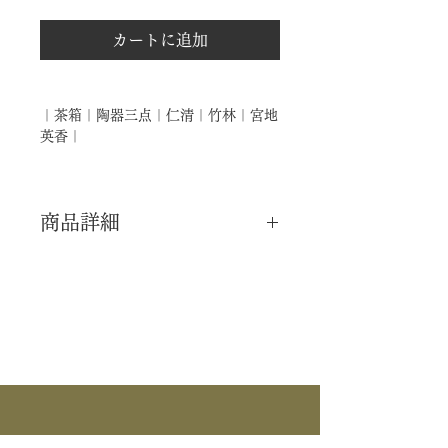
カートに追加
｜茶箱｜陶器三点｜仁清｜竹林｜宮地
英香｜
商品詳細
｜分 類｜ 新品
｜カ テ｜ 茶箱 / 三点揃
｜作 者｜ 宮地英香
｜商 品｜ 陶器三点セット
｜景 色｜ 仁清写 竹林