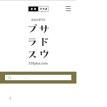
​茶道具専門店
ス
サ
ド
ウ
プ
ラ
310plus.com