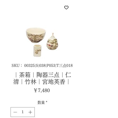
SKU： 00325|S|038|P053|T三点018
｜茶箱｜陶器三点｜仁
清｜竹林｜宮地英香｜
価
￥7,480
格
数量
*