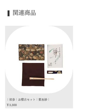
｜外 箱｜ 化粧箱
｜季 節｜ ―――
❚ 関連商品
｜歳 時｜ ―――
｜検 索｜ ―――
｜初歩｜お稽古セット｜紫帛紗｜
｜初歩｜お稽古セット｜朱
価格
価格
￥3,300
￥3,300