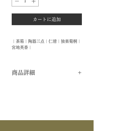
カートに追加
｜茶箱｜陶器三点｜仁清｜独楽菊桐｜
宮地英香｜
商品詳細
｜分 類｜ 新品
｜カ テ｜ 茶箱 / 三点揃
｜作 者｜ 宮地英香
｜商 品｜ 陶器三点セット
｜景 色｜ 仁清写 独楽菊桐