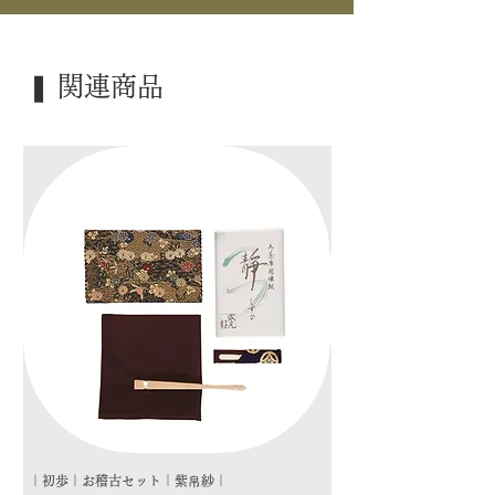
｜外 箱｜ 化粧箱
｜季 節｜ ―――
❚ 関連商品
｜歳 時｜ ―――
｜検 索｜ ―――
｜初歩｜お稽古セット｜紫帛紗｜
｜初歩｜お稽古セット｜朱