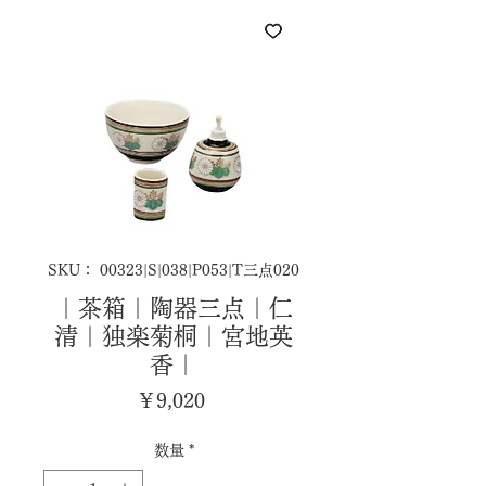
SKU： 00323|S|038|P053|T三点020
｜茶箱｜陶器三点｜仁
清｜独楽菊桐｜宮地英
香｜
価
￥9,020
格
数量
*