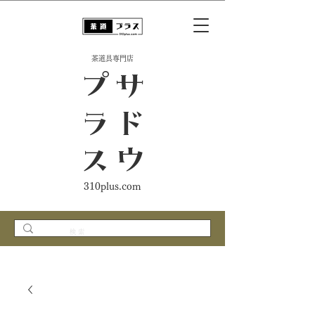
​茶道具専門店
ス
サ
ド
ウ
プ
ラ
310plus.com