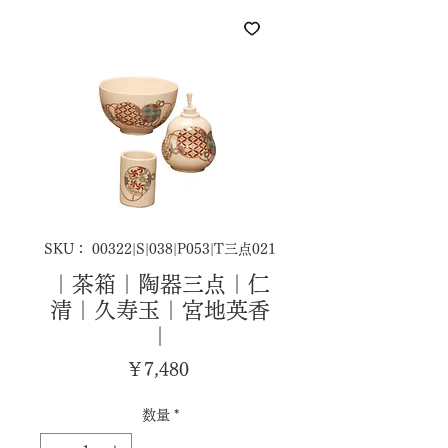
SKU： 00322|S|038|P053|T三点021
｜茶箱｜陶器三点｜仁
清｜久寿玉｜宮地英香
｜
価
￥7,480
格
数量
*