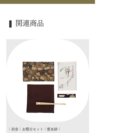
｜外 箱｜ 化粧箱
｜季 節｜ ―――
❚ 関連商品
｜歳 時｜ ―――
｜検 索｜ ―――
｜初歩｜お稽古セット｜紫帛紗｜
｜初歩｜お稽古セット｜朱