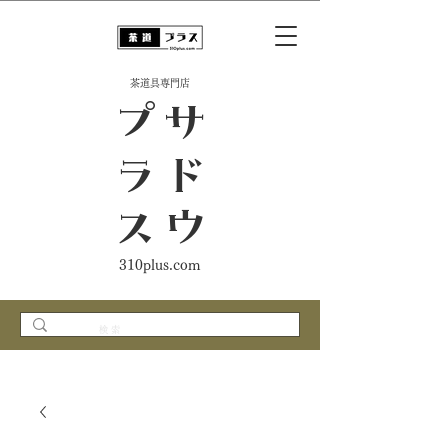
​茶道具専門店
ス
サ
ド
ウ
プ
ラ
310plus.com