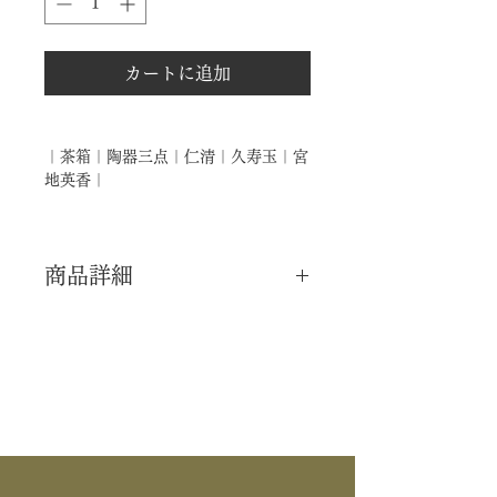
カートに追加
｜茶箱｜陶器三点｜仁清｜久寿玉｜宮
地英香｜
商品詳細
｜分 類｜ 新品
｜カ テ｜ 茶箱 / 三点揃
｜作 者｜ 宮地英香
｜商 品｜ 陶器三点セット
｜景 色｜ 仁清写 久寿玉