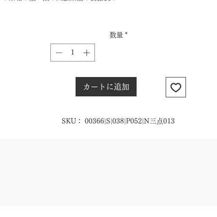
数量
*
カートに追加
SKU： 00366|S|038|P052|N三点013