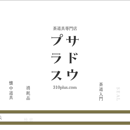
​茶道具専門店
ス
サ
ド
ウ
プ
ラ
懐中道具
茶道入門
310plus.com
消耗品
SEAL