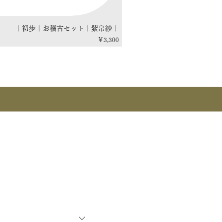
｜初歩｜お稽古セット｜紫帛紗｜
価格
￥3,300