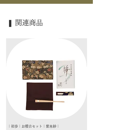
｜景 色｜ 花丸
｜外 箱｜ 化粧箱
❚ 関連商品
｜季 節｜ ―――
｜歳 時｜ ―――
｜検 索｜ ―――
｜初歩｜お稽古セット｜紫帛紗｜
｜初歩｜お稽古セット｜朱