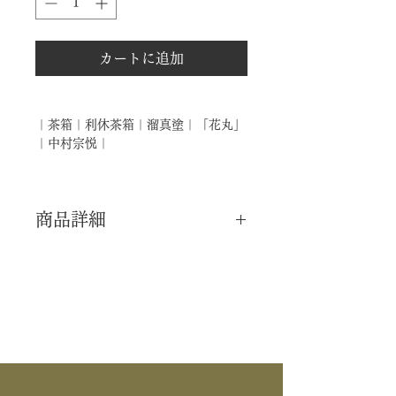
カートに追加
｜茶箱｜利休茶箱｜溜真塗｜「花丸」
｜中村宗悦｜
商品詳細
｜分 類｜ 新品
｜カ テ｜ 茶箱
｜作 者｜ 中村宗悦
｜商 品｜ 利休茶箱
｜塗 ｜ 溜真塗