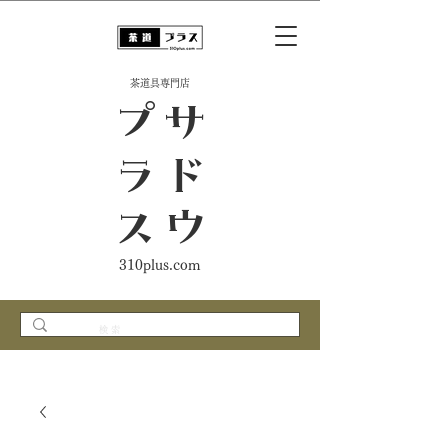
​茶道具専門店
ス
サ
ド
ウ
プ
ラ
310plus.com