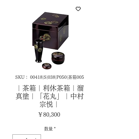
SKU： 00418|S|038|P050|茶箱005
｜茶箱｜利休茶箱｜溜
真塗｜「花丸」｜中村
宗悦｜
価
￥80,300
格
数量
*