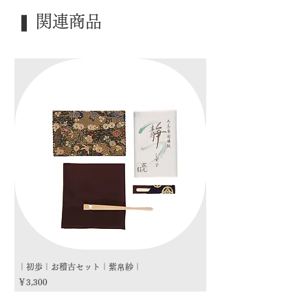
｜季 節｜ ―――
❚ 関連商品
｜歳 時｜ ―――
｜検 索｜ ―――
｜初歩｜お稽古セット｜紫帛紗｜
｜初歩｜お稽古セット｜朱
価格
価格
￥3,300
￥3,300