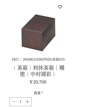
SKU： 00408|S|038|P050|茶箱015
｜茶箱｜利休茶箱｜曙
塗｜中村湖彩｜
価
￥20,700
格
数量
*