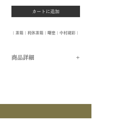
カートに追加
｜茶箱｜利休茶箱｜曙塗｜中村湖彩｜
商品詳細
｜分 類｜ 新品
｜カ テ｜ 茶箱
｜作 者｜ 中村湖彩
｜商 品｜ 利休茶箱
｜塗 ｜ 曙塗
｜外 箱｜ 化粧箱