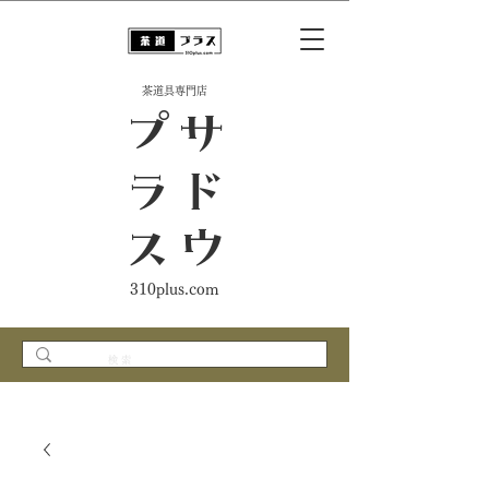
​茶道具専門店
ス
サ
ド
ウ
プ
ラ
310plus.com