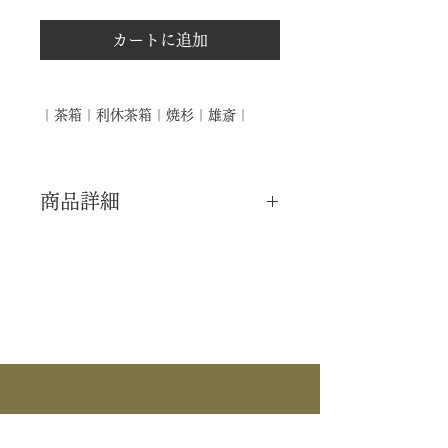
カートに追加
｜茶箱｜利休茶箱｜焼杉｜雄斎｜
商品詳細
｜分 類｜ 新品
｜カ テ｜ 茶箱
｜作 者｜ 雄斎
｜商 品｜ 利休茶箱
｜品 名｜ 焼杉
｜外 箱｜ 化粧箱