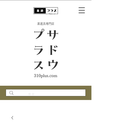
​茶道具専門店
ス
サ
ド
ウ
プ
ラ
310plus.com