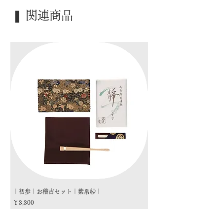
｜季 節｜ ―――
❚ 関連商品
｜歳 時｜ ―――
｜検 索｜ ―――
｜初歩｜お稽古セット｜紫帛紗｜
｜初歩｜お稽古セット｜朱
価格
価格
￥3,300
￥3,300