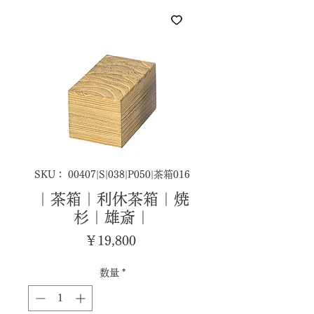
SKU： 00407|S|038|P050|茶箱016
｜茶箱｜利休茶箱｜焼
杉｜雄斎｜
価
￥19,800
格
数量
*