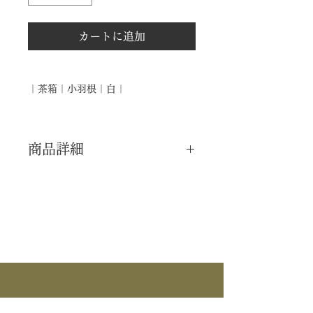
カートに追加
｜茶箱｜小羽根｜白｜
商品詳細
｜分 類｜ 新品
｜カ テ｜ 茶箱
｜作 者｜ ―――
｜商 品｜ 小羽根
｜品 名｜ 白
｜外 箱｜ ―――