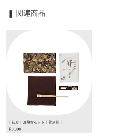
｜季 節｜ ―――
❚ 関連商品
｜歳 時｜ ―――
｜検 索｜ ―――
｜初歩｜お稽古セット｜紫帛紗｜
｜初歩｜お稽古セット｜朱
価格
価格
￥3,300
￥3,300