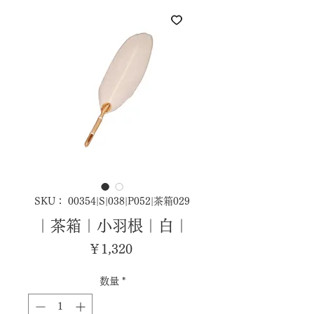
SKU： 00354|S|038|P052|茶箱029
｜茶箱｜小羽根｜白｜
価
￥1,320
格
数量
*