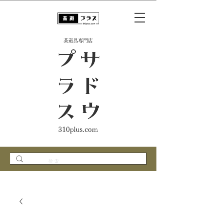
​茶道具専門店
ス
サ
ド
ウ
プ
ラ
310plus.com