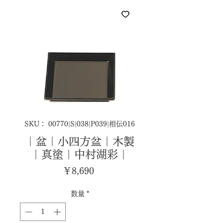
SKU： 00770|S|038|P039|相伝016
｜盆｜小四方盆｜木製
｜真塗｜中村湖彩｜
価
￥8,690
格
数量
*