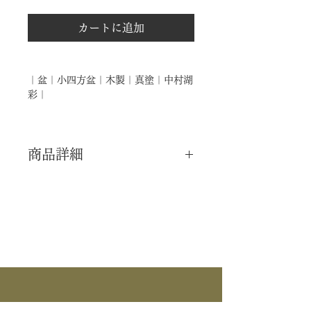
カートに追加
｜盆｜小四方盆｜木製｜真塗｜中村湖
彩｜
商品詳細
｜分 類｜ 新品
｜カ テ｜ 盆
｜作 者｜ 中村湖彩
｜商 品｜ 小四方盆
｜材 ｜ 木製
｜塗 ｜ 真塗