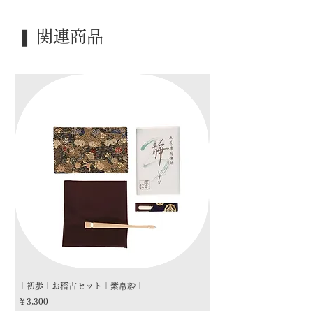
｜外 箱｜ 化粧箱
❚ 関連商品
｜季 節｜ ―――
｜歳 時｜ ―――
｜検 索｜ ―――
｜初歩｜お稽古セット｜紫帛紗｜
｜初歩｜お稽古セット｜朱
価格
価格
￥3,300
￥3,300