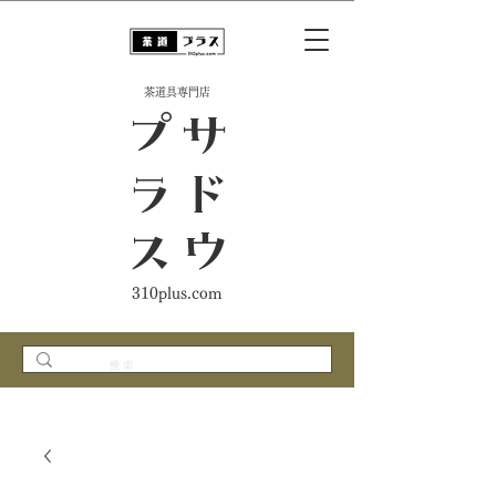
​茶道具専門店
ス
サ
ド
ウ
プ
ラ
310plus.com